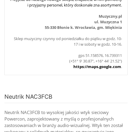
i przyjazny personel, który doskonale zna asortyment.
Muzyczny.pl
ul. Muzyczna 1
55-330 Błonie k. Wrocławia, gm. Miękinia
Sklep muzyczny czynny od poniedziałku do piątku w godz. 10-
17 i w soboty w godz. 10-16.
gps 51.158576, 16.739311
(+51° 9' 30.87", +16° 44' 21.52")
https://maps.google.com
.
Neutrik NAC3FCB
Neutrik NAC3FCB to wysokiej jakości wtyk sieciowy
Powercon, zaprojektowany z myślą o profesjonalnych
zastosowaniach w branży audio-wizualnej. Wtyk ten został
wykonany z solidnych materiałów, co gwarantuje jego