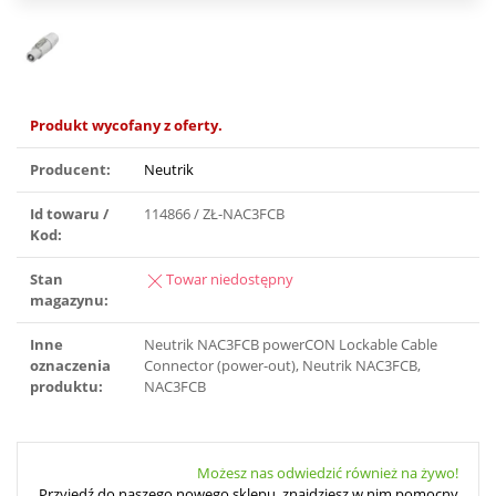
Produkt wycofany z oferty.
Producent:
Neutrik
Id towaru /
114866 / ZŁ-NAC3FCB
Kod:
Stan
Towar niedostępny
magazynu:
Inne
Neutrik NAC3FCB powerCON Lockable Cable
oznaczenia
Connector (power-out), Neutrik NAC3FCB,
produktu:
NAC3FCB
Możesz nas odwiedzić również na żywo!
Przyjedź do naszego nowego sklepu, znajdziesz w nim pomocny