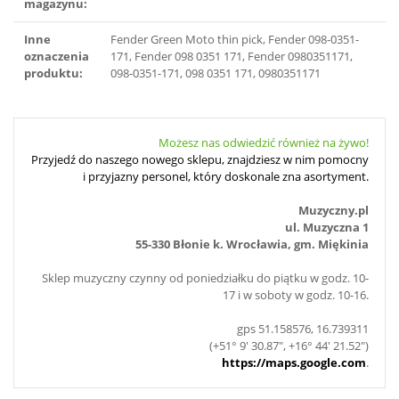
magazynu:
Inne
Fender Green Moto thin pick, Fender 098-0351-
oznaczenia
171, Fender 098 0351 171, Fender 0980351171,
produktu:
098-0351-171, 098 0351 171, 0980351171
Możesz nas odwiedzić również na żywo!
Przyjedź do naszego nowego sklepu, znajdziesz w nim pomocny
i przyjazny personel, który doskonale zna asortyment.
Muzyczny.pl
ul. Muzyczna 1
55-330 Błonie k. Wrocławia, gm. Miękinia
Sklep muzyczny czynny od poniedziałku do piątku w godz. 10-
17 i w soboty w godz. 10-16.
gps 51.158576, 16.739311
(+51° 9' 30.87", +16° 44' 21.52")
https://maps.google.com
.