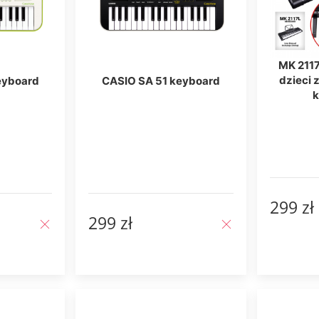
MK 211
dzieci 
eyboard
CASIO SA 51 keyboard
k
299 zł
299 zł