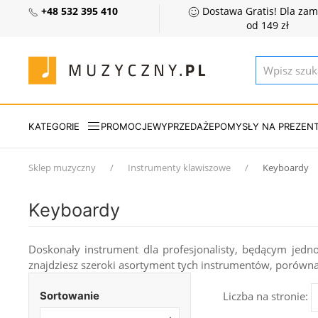
+48 532 395 410
Dostawa Gratis! Dla za
od 149 zł
KATEGORIE
PROMOCJE
WYPRZEDAŻE
POMYSŁY NA PREZEN
Sklep muzyczny
Instrumenty klawiszowe
Keyboardy
Keyboardy
Doskonały instrument dla profesjonalisty, będącym jedno
znajdziesz szeroki asortyment tych instrumentów, porówn
Sortowanie
Liczba na stronie: