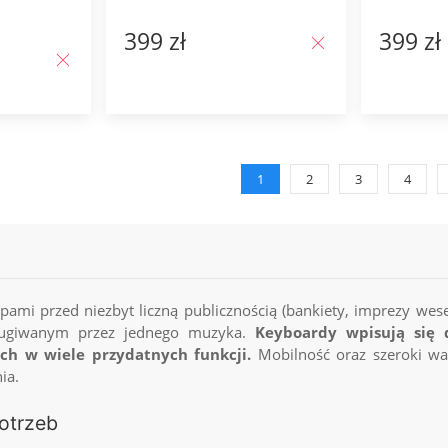
399 zł
399 zł
1
2
3
4
pami przed niezbyt liczną publicznością (bankiety, imprezy wes
ługiwanym przez jednego muzyka.
Keyboardy wpisują się 
h w wiele przydatnych funkcji.
Mobilność oraz szeroki wac
ia.
otrzeb