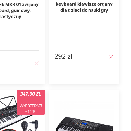
keyboard klawisze organy
E MKR 61 zwijany
dla dzieci do nauki gry
oard, gumowy,
elastyczny
292 zł
347.00 ZŁ
WYPRZEDAŻ!
- 14 %