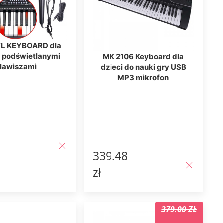
7L KEYBOARD dla
z podświetlanymi
MK 2106 Keyboard dla
lawiszami
dzieci do nauki gry USB
MP3 mikrofon
339.48
zł
379.00 ZŁ