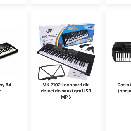
ny 54
MK 2102 keyboard dla
Casio
d
dzieci do nauki gry USB
(opcjo
MP3