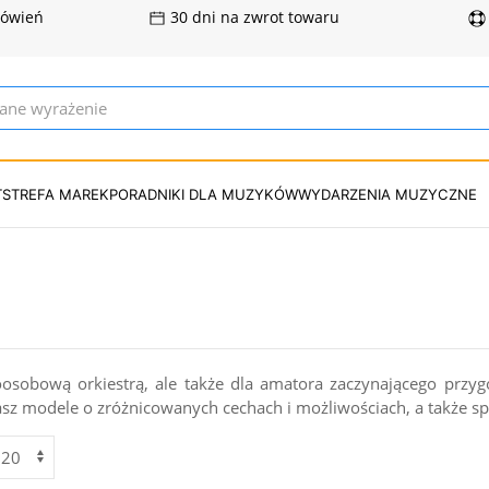
mówień
30 dni na zwrot towaru
T
STREFA MAREK
PORADNIKI DLA MUZYKÓW
WYDARZENIA MUZYCZNE
osobową orkiestrą, ale także dla amatora zaczynającego przyg
asz modele o zróżnicowanych cechach i możliwościach, a także s