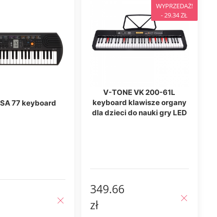
WYPRZEDAŻ!
- 29.34 ZŁ
V-TONE VK 200-61L
keyboard klawisze organy
SA 77 keyboard
dla dzieci do nauki gry LED
349.66
zł