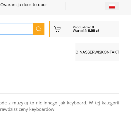
Gwarancja door-to-door
Produktów:
0
Wartość:
0.00 zł
O NAS
SERWIS
KONTAKT
odę z muzyką to nic innego jak keyboard. W tej kategorii
prawdzisz ceny keyboardów.