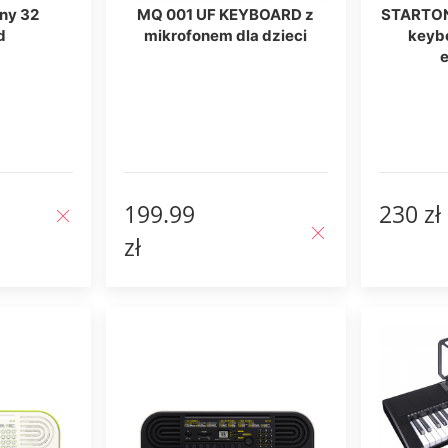
ny 32
MQ 001 UF KEYBOARD z
STARTON
d
mikrofonem dla dzieci
keyb
199.99
230 zł
zł