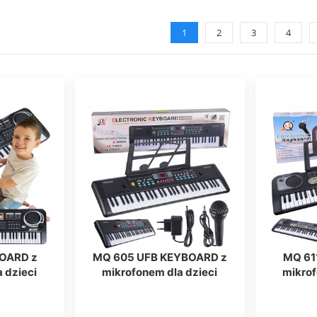
1
2
3
4
OARD z
MQ 605 UFB KEYBOARD z
MQ 61
 dzieci
mikrofonem dla dzieci
mikrof