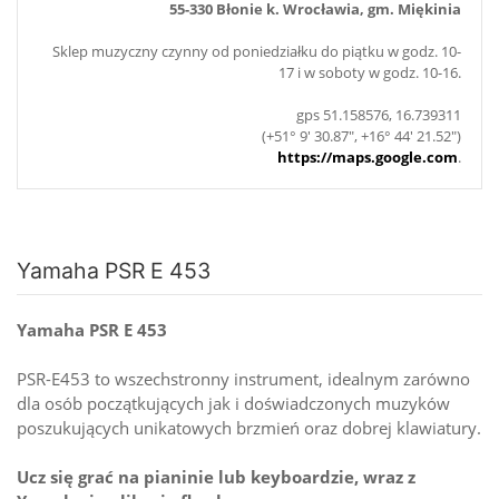
55-330 Błonie k. Wrocławia, gm. Miękinia
Sklep muzyczny czynny od poniedziałku do piątku w godz. 10-
17 i w soboty w godz. 10-16.
gps 51.158576, 16.739311
(+51° 9' 30.87", +16° 44' 21.52")
https://maps.google.com
.
Yamaha PSR E 453
Yamaha PSR E 453
PSR-E453 to wszechstronny instrument, idealnym zarówno
dla osób początkujących jak i doświadczonych muzyków
poszukujących unikatowych brzmień oraz dobrej klawiatury.
Ucz się grać na pianinie lub keyboardzie, wraz z