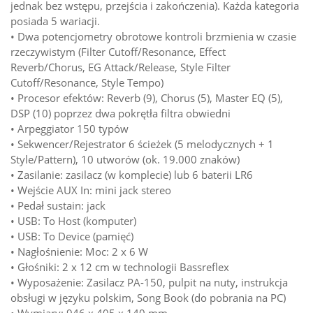
jednak bez wstępu, przejścia i zakończenia). Każda kategoria
posiada 5 wariacji.
• Dwa potencjometry obrotowe kontroli brzmienia w czasie
rzeczywistym (Filter Cutoff/Resonance, Effect
Reverb/Chorus, EG Attack/Release, Style Filter
Cutoff/Resonance, Style Tempo)
• Procesor efektów: Reverb (9), Chorus (5), Master EQ (5),
DSP (10) poprzez dwa pokrętła filtra obwiedni
• Arpeggiator 150 typów
• Sekwencer/Rejestrator 6 ścieżek (5 melodycznych + 1
Style/Pattern), 10 utworów (ok. 19.000 znaków)
• Zasilanie: zasilacz (w komplecie) lub 6 baterii LR6
• Wejście AUX In: mini jack stereo
• Pedał sustain: jack
• USB: To Host (komputer)
• USB: To Device (pamięć)
• Nagłośnienie: Moc: 2 x 6 W
• Głośniki: 2 x 12 cm w technologii Bassreflex
• Wyposażenie: Zasilacz PA-150, pulpit na nuty, instrukcja
obsługi w języku polskim, Song Book (do pobrania na PC)
• Wymiary: 946 x 405 x 140 mm