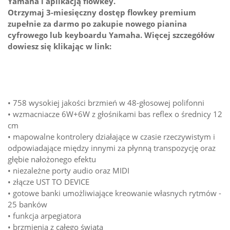
Yamaha i aplikacją flowkey.
Otrzymaj 3-miesięczny dostęp flowkey premium
zupełnie za darmo po zakupie nowego pianina
cyfrowego lub keyboardu Yamaha. Więcej szczegółów
dowiesz się klikając w link:
• 758 wysokiej jakości brzmień w 48-głosowej polifonni
• wzmacniacze 6W+6W z głośnikami bas reflex o średnicy 12
cm
• mapowalne kontrolery działające w czasie rzeczywistym i
odpowiadające między innymi za płynną transpozycję oraz
głębie nałożonego efektu
• niezależne porty audio oraz MIDI
• złącze UST TO DEVICE
• gotowe banki umożliwiające kreowanie własnych rytmów -
25 banków
• funkcja arpegiatora
• brzmienia z całego świata