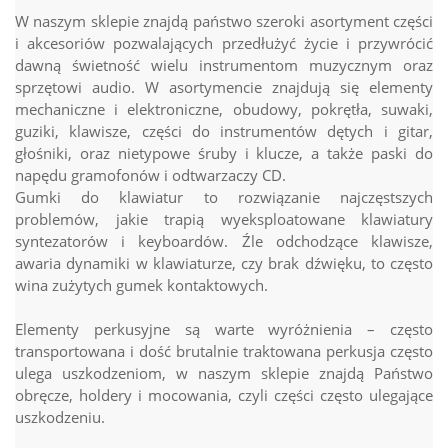
W naszym sklepie znajdą państwo szeroki asortyment części
i akcesoriów pozwalających przedłużyć życie i przywrócić
dawną świetność wielu instrumentom muzycznym oraz
sprzętowi audio. W asortymencie znajdują się elementy
mechaniczne i elektroniczne, obudowy, pokrętła, suwaki,
guziki, klawisze, części do instrumentów dętych i gitar,
głośniki, oraz nietypowe śruby i klucze, a także paski do
napędu gramofonów i odtwarzaczy CD.
Gumki do klawiatur to rozwiązanie najczęstszych
problemów, jakie trapią wyeksploatowane klawiatury
syntezatorów i keyboardów. Źle odchodzące klawisze,
awaria dynamiki w klawiaturze, czy brak dźwięku, to często
wina zużytych gumek kontaktowych.
Elementy perkusyjne są warte wyróżnienia – często
transportowana i dość brutalnie traktowana perkusja często
ulega uszkodzeniom, w naszym sklepie znajdą Państwo
obręcze, holdery i mocowania, czyli części często ulegające
uszkodzeniu.