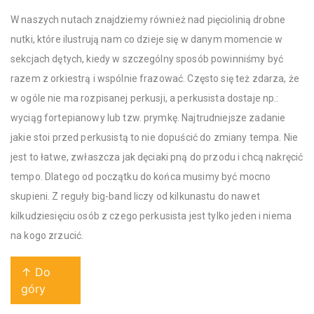
W naszych nutach znajdziemy również nad pięciolinią drobne
nutki, które ilustrują nam co dzieje się w danym momencie w
sekcjach dętych, kiedy w szczególny sposób powinniśmy być
razem z orkiestrą i wspólnie frazować. Często się też zdarza, że
w ogóle nie ma rozpisanej perkusji, a perkusista dostaje np.:
wyciąg fortepianowy lub tzw. prymkę. Najtrudniejsze zadanie
jakie stoi przed perkusistą to nie dopuścić do zmiany tempa. Nie
jest to łatwe, zwłaszcza jak dęciaki pną do przodu i chcą nakręcić
tempo. Dlatego od początku do końca musimy być mocno
skupieni. Z reguły big-band liczy od kilkunastu do nawet
kilkudziesięciu osób z czego perkusista jest tylko jeden i niema
na kogo zrzucić.
↑ Do
góry