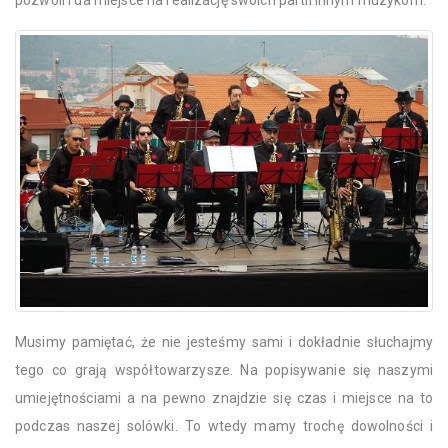
pozwoli i da miejsce na realizację swoich partii innym muzykom.
Musimy pamiętać, że nie jesteśmy sami i dokładnie słuchajmy
tego co grają współtowarzysze. Na popisywanie się naszymi
umiejętnościami a na pewno znajdzie się czas i miejsce na to
podczas naszej solówki. To wtedy mamy trochę dowolności i