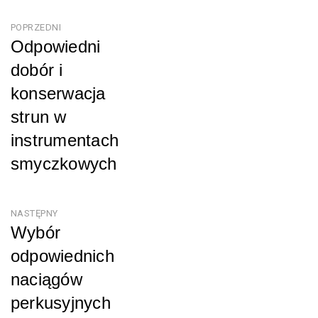
Nawigacja
POPRZEDNI
Odpowiedni
wpisu
dobór i
konserwacja
strun w
instrumentach
smyczkowych
Poprzedni
NASTĘPNY
Wybór
odpowiednich
naciągów
perkusyjnych