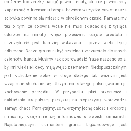
możemy troszeczkę nagiąć pewne reguły, ale nie powinniśmy
zapominać o trzymaniu tempa, bowiem wszystko nawet nasza
solówka powinna się mieścić w określonym czasie. Pamiętajmy
też o tym, że solówka wcale nie musi składać się z tysiąca
uderzeń na minutę, wręcz przeciwnie często prostota i
oszczędność jest bardziej wskazana i przez wielu lepiej
odbierana. Nasza gra musi być czytelna i zrozumiała dla innych
członków bandu. Musimy tak poprowadzić frazę naszego sola,
by inni wiedzieli kiedy mają wejść z tematem. Niedopuszczalnym
jest wchodzenie sobie w drogę dlatego tak ważnym jest
wzajemne słuchanie się. Utrzymanie stałego pulsu gwarantuje
zachowanie porządku. W przypadku jakiś przesunięć i
nakładania się pulsacji parzystej na nieparzystą wprowadza
zamęt i chaos. Pamiętajmy, że tworzymy jedną całość z orkiestrą
i musimy wzajemnie się informować o swoich zamiarach.
Najistotniejszym elementem grania bigbandowego jest