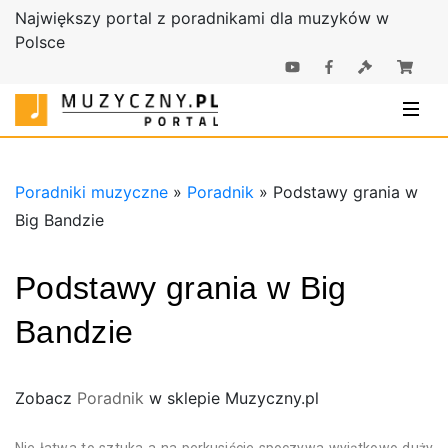
Największy portal z poradnikami dla muzyków w
Polsce
Poradniki |
Poradniki
Sklep
muzyczne |
Muzyczny.pl
Sklep
Muzyczny.pl
Poradniki muzyczne
»
Poradnik
»
Podstawy grania w
Big Bandzie
Podstawy grania w Big
Bandzie
Zobacz
Poradnik
w sklepie Muzyczny.pl