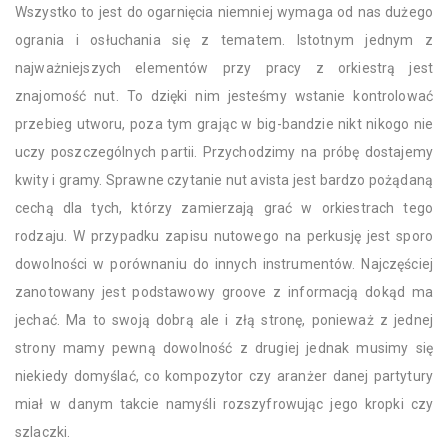
Wszystko to jest do ogarnięcia niemniej wymaga od nas dużego
ogrania i osłuchania się z tematem. Istotnym jednym z
najważniejszych elementów przy pracy z orkiestrą jest
znajomość nut. To dzięki nim jesteśmy wstanie kontrolować
przebieg utworu, poza tym grając w big-bandzie nikt nikogo nie
uczy poszczególnych partii. Przychodzimy na próbę dostajemy
kwity i gramy. Sprawne czytanie nut avista jest bardzo pożądaną
cechą dla tych, którzy zamierzają grać w orkiestrach tego
rodzaju. W przypadku zapisu nutowego na perkusję jest sporo
dowolności w porównaniu do innych instrumentów. Najczęściej
zanotowany jest podstawowy groove z informacją dokąd ma
jechać. Ma to swoją dobrą ale i złą stronę, ponieważ z jednej
strony mamy pewną dowolność z drugiej jednak musimy się
niekiedy domyślać, co kompozytor czy aranżer danej partytury
miał w danym takcie namyśli rozszyfrowując jego kropki czy
szlaczki.