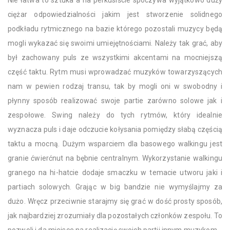
Nie łatwa to sztuka a na perkusiście spoczywa wyjątkowo duży
ciężar odpowiedzialności jakim jest stworzenie solidnego
podkładu rytmicznego na bazie którego pozostali muzycy będą
mogli wykazać się swoimi umiejętnościami. Należy tak grać, aby
był zachowany puls ze wszystkimi akcentami na mocniejszą
część taktu. Rytm musi wprowadzać muzyków towarzyszących
nam w pewien rodzaj transu, tak by mogli oni w swobodny i
płynny sposób realizować swoje partie zarówno solowe jak i
zespołowe. Swing należy do tych rytmów, który idealnie
wyznacza puls i daje odczucie kołysania pomiędzy słabą częścią
taktu a mocną. Dużym wsparciem dla basowego walkingu jest
granie ćwierćnut na bębnie centralnym. Wykorzystanie walkingu
granego na hi-hatcie dodaje smaczku w temacie utworu jaki i
partiach solowych. Grając w big bandzie nie wymyślajmy za
dużo. Wręcz przeciwnie starajmy się grać w dość prosty sposób,
jak najbardziej zrozumiały dla pozostałych członków zespołu. To