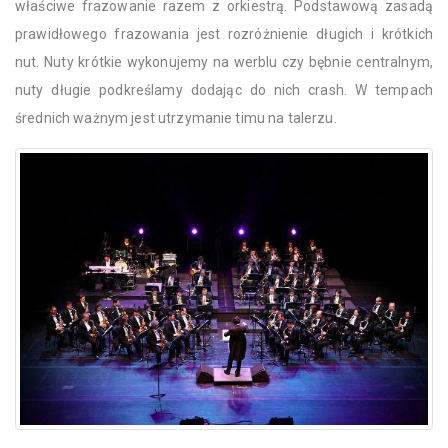
właściwe frazowanie razem z orkiestrą. Podstawową zasadą
prawidłowego frazowania jest rozróżnienie długich i krótkich
nut. Nuty krótkie wykonujemy na werblu czy bębnie centralnym,
nuty długie podkreślamy dodając do nich crash. W tempach
średnich ważnym jest utrzymanie timu na talerzu.