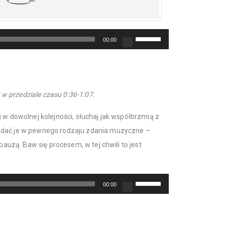
Używaj
00:00
strzałek
do
góry/do
dołu
 przedziale czasu 0:36-1:07.
aby
zwiększyć
 w dowolnej kolejności, słuchaj jak współbrzmią z
lub
adać je w pewnego rodzaju zdania muzyczne –
zmniejszyć
głośność.
 pauzą. Baw się procesem, w tej chwili to jest
Używaj
00:00
strzałek
do
góry/do