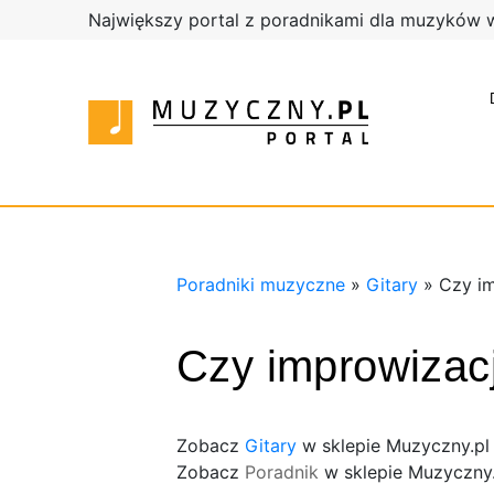
Największy portal z poradnikami dla muzyków 
Poradnik
Poradni
Sklep
muzyczn
Muzyczn
Sklep
Muzyczn
Poradniki muzyczne
»
Gitary
»
Czy im
Czy improwizac
Zobacz
Gitary
w sklepie Muzyczny.pl
Zobacz
Poradnik
w sklepie Muzyczny.