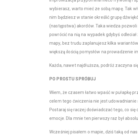
Improwizacja przypomina nieco frywolną i sp
wybierasz, warto mieć ze sobą mapę. Tak wł
nim będziesz w stanie określić grupę dźwięk
(następstwa) akordów. Taka wiedza pozwoli Ci
powrócić na nią na wypadek gdybyś odleciał
mapy, bez trudu zaplanujesz kilka wariantów
większą ilością pomysłów na prowadzenie im
Każda, nawet najdłuższa, podróż zaczyna si
PO PROSTU SPRÓBUJ
Wiem, że czasem łatwo wpaść w pułapkę prz
celem tego ćwiczenia nie jest udowadnianie 
Postaraj się raczej doświadczać tego, co się
emocje. Dla mnie ten pierwszy raz był absol
Wcześniej pisałem o mapie, dziś taką od nas