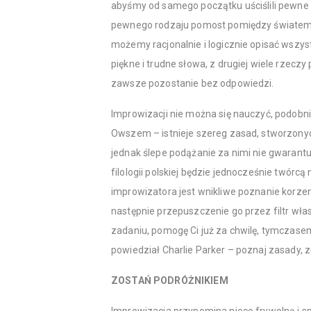
abyśmy od samego początku uściślili pewne
pewnego rodzaju pomost pomiędzy światem 
możemy racjonalnie i logicznie opisać wszys
piękne i trudne słowa, z drugiej wiele rzec
zawsze pozostanie bez odpowiedzi.
Improwizacji nie można się nauczyć, podobnie
Owszem – istnieje szereg zasad, stworzonych
jednak ślepe podążanie za nimi nie gwarantu
filologii polskiej będzie jednocześnie twór
improwizatora jest wnikliwe poznanie korze
następnie przepuszczenie go przez filtr wła
zadaniu, pomogę Ci już za chwilę, tymczase
powiedział Charlie Parker – poznaj zasady, z
ZOSTAŃ PODRÓŻNIKIEM