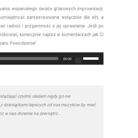
dołu
ania wspaniałego świata gitarowych improwizacji.
aby
zwiększyć
miejętność zarezerwowana wyłącznie dla elit, a
lub
 radość i przyjemność z jej uprawiania. Jeśli po
zmniejszyć
próbować, koniecznie napisz w komentarzach jak Ci
głośność.
obało. Powodzenia!
Używaj
00:00
strzałek
do
góry/do
dołu
aby
odążająć czyimś sladem nigdy go nie
zwiększyć
a z dziesiątkami lepszych od nas muzyków by mieć
lub
co w nas drzemie na zewnątrz…
zmniejszyć
głośność.