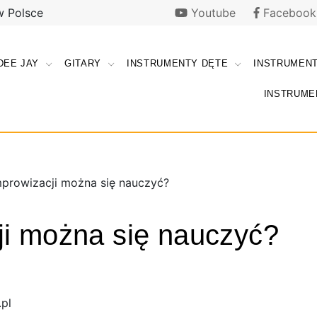
w Polsce
Youtube
Facebook
DEE JAY
GITARY
INSTRUMENTY DĘTE
INSTRUMEN
i |
ki
INSTRUME
e |
y.pl
y.pl
prowizacji można się nauczyć?
ji można się nauczyć?
pl