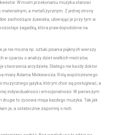
 kwestie. W moim przekonaniu muzyka stanowi
materialnym, a metafizycznym. Z jednej strony
tkie zachodzące zjawiska, ubierając je przy tym w
zy pozostaje zagadką, która prawdopodobnie na
 ja nie można np. sztuki pisania pięknych wierszy.
 w oparciu o analizy dzieł wielkich mistrzów,
je stworzenia arcydzieła. Dlatego nie każdy doktor
cą na miarę Adama Mickiewicza. Rolą współczesnego
ni muzycznego języka, którym chce się posługiwać, a
snej indywidualności i emocjonalności. W pierwszym
m drugie to życiowa misja każdego muzyka. Tak jak
łam je, a ostatecznie zapomnij o nich.