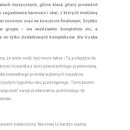
atach muzycznych, gdzie klasę gitary prowadził
n zagadnienia harmonii i skal, z których mieliśmy
am sessions oraz na koncercie finałowym. Szybko
 w grupie – nie wiedziałem kompletnie nic, a
ła mi tylko dodatkowych kompleksów. Ale trzeba
y, że wiele osób, być może także i Ty, podejdzie do
zność ta wynika z dość powszechnego przekonania,
dla niewielkiego promila wybitnych muzyków,
arzystym tygodniu roku przestępnego. Tymczasem
wyłączyła” swoje przekonania, podchodząc do
odstaw…
ż jestem zaskoczony. Niemniej to bardzo ważne,