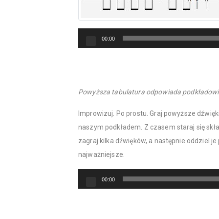
Odtwarzacz
00:00
plików
dźwiękowych
Powyższa tabulatura odpowiada podkładowi w
Improwizuj. Po prostu. Graj powyższe dźwięki
naszym podkładem. Z czasem staraj się skł
zagraj kilka dźwięków, a następnie oddziel je
najważniejsze.
Odtwarzacz
00:00
plików
dźwiękowych