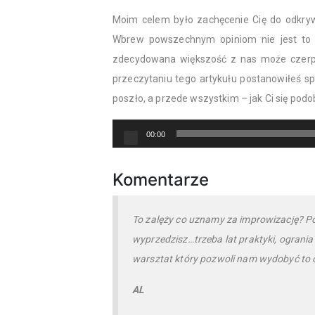
Moim celem było zachęcenie Cię do odkryw
Wbrew powszechnym opiniom nie jest to u
zdecydowana większość z nas może czerpać
przeczytaniu tego artykułu postanowiłeś s
poszło, a przede wszystkim – jak Ci się pod
Odtwarzacz
00:00
plików
dźwiękowych
Komentarze
To zalęży co uznamy za improwizację? P
wyprzedzisz…trzeba lat praktyki, ograni
warsztat który pozwoli nam wydobyć to 
AL