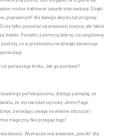
ontaniczną podróż. Bez względu na to gdzie się
aśnie można traktować zasady improwizacji. Dzięki
ów „poprawnych” dla danego akordu lub progresji
 nie tylko pozostać na właściwej ścieżce, ale także
 za daleko. Ponadto z pomocą dobrej i szczegółowej
 podróży, co w przełożeniu na dźwięki zaowocuje
prowizacji.
ę od pierwszego kroku. Jak go postawić?
esadnego perfekcjonizmu, dlatego pamiętaj, że
światu, że oto narodził się nowy Jimmi Page.
 dzieje, zwracając uwagę na własne odczucia i
utnie magiczny. Nie przegap tego!
 dostaniesz. Wyznacza ona właściwe „ścieżki” dla