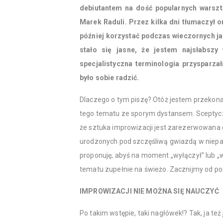
debiutantem na dość popularnych warszt
Marek Raduli. Przez kilka dni tłumaczył o
później korzystać podczas wieczornych j
stało się jasne, że jestem najsłabszy
specjalistyczna terminologia przysparza
było sobie radzić.
Dlaczego o tym piszę? Otóż jestem przekonan
tego tematu ze sporym dystansem. Sceptyc
że sztuka improwizacji jest zarezerwowana 
urodzonych pod szczęśliwą gwiazdą w niep
proponuję, abyś na moment „wyłączył” lub „
tematu zupełnie na świeżo. Zacznijmy od p
IMPROWIZACJI NIE MOŻNA SIĘ NAUCZYĆ
Po takim wstępie, taki nagłówek!? Tak, ja te