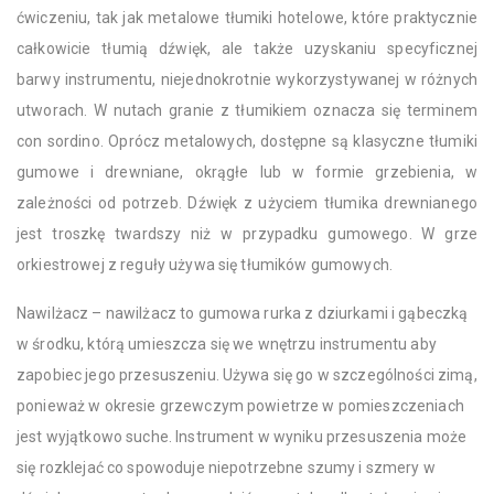
ćwiczeniu, tak jak metalowe tłumiki hotelowe, które praktycznie
całkowicie tłumią dźwięk, ale także uzyskaniu specyficznej
barwy instrumentu, niejednokrotnie wykorzystywanej w różnych
utworach. W nutach granie z tłumikiem oznacza się terminem
con sordino. Oprócz metalowych, dostępne są klasyczne tłumiki
gumowe i drewniane, okrągłe lub w formie grzebienia, w
zależności od potrzeb. Dźwięk z użyciem tłumika drewnianego
jest troszkę twardszy niż w przypadku gumowego. W grze
orkiestrowej z reguły używa się tłumików gumowych.
Nawilżacz – nawilżacz to gumowa rurka z dziurkami i gąbeczką
w środku, którą umieszcza się we wnętrzu instrumentu aby
zapobiec jego przesuszeniu. Używa się go w szczególności zimą,
ponieważ w okresie grzewczym powietrze w pomieszczeniach
jest wyjątkowo suche. Instrument w wyniku przesuszenia może
się rozklejać co spowoduje niepotrzebne szumy i szmery w