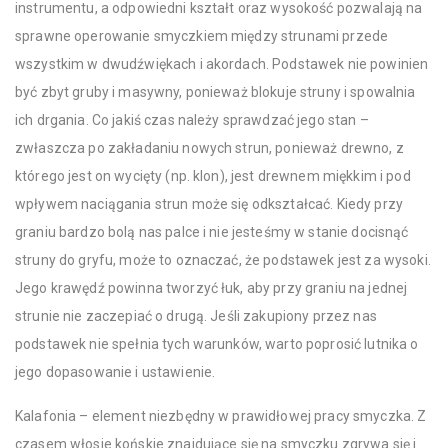
instrumentu, a odpowiedni kształt oraz wysokość pozwalają na
sprawne operowanie smyczkiem między strunami przede
wszystkim w dwudźwiękach i akordach. Podstawek nie powinien
być zbyt gruby i masywny, ponieważ blokuje struny i spowalnia
ich drgania. Co jakiś czas należy sprawdzać jego stan –
zwłaszcza po zakładaniu nowych strun, ponieważ drewno, z
którego jest on wycięty (np. klon), jest drewnem miękkim i pod
wpływem naciągania strun może się odkształcać. Kiedy przy
graniu bardzo bolą nas palce i nie jesteśmy w stanie docisnąć
struny do gryfu, może to oznaczać, że podstawek jest za wysoki.
Jego krawędź powinna tworzyć łuk, aby przy graniu na jednej
strunie nie zaczepiać o drugą. Jeśli zakupiony przez nas
podstawek nie spełnia tych warunków, warto poprosić lutnika o
jego dopasowanie i ustawienie.
Kalafonia – element niezbędny w prawidłowej pracy smyczka. Z
czasem włosie końskie znajdujące się na smyczku zgrywa się i