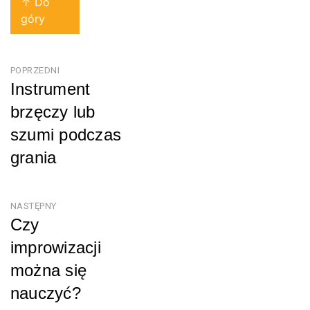
↑ Do
góry
Nawigacja
POPRZEDNI
Instrument
wpisu
brzęczy lub
szumi podczas
grania
Poprzedni
NASTĘPNY
Czy
improwizacji
można się
nauczyć?