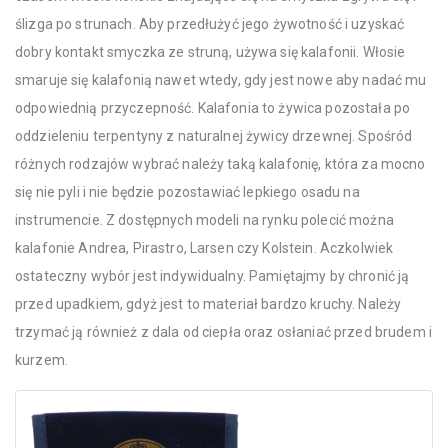
ślizga po strunach. Aby przedłużyć jego żywotność i uzyskać
dobry kontakt smyczka ze struną, używa się kalafonii. Włosie
smaruje się kalafonią nawet wtedy, gdy jest nowe aby nadać mu
odpowiednią przyczepność. Kalafonia to żywica pozostała po
oddzieleniu terpentyny z naturalnej żywicy drzewnej. Spośród
różnych rodzajów wybrać należy taką kalafonię, która za mocno
się nie pyli i nie będzie pozostawiać lepkiego osadu na
instrumencie. Z dostępnych modeli na rynku polecić można
kalafonie Andrea, Pirastro, Larsen czy Kolstein. Aczkolwiek
ostateczny wybór jest indywidualny. Pamiętajmy by chronić ją
przed upadkiem, gdyż jest to materiał bardzo kruchy. Należy
trzymać ją również z dala od ciepła oraz osłaniać przed brudem i
kurzem.