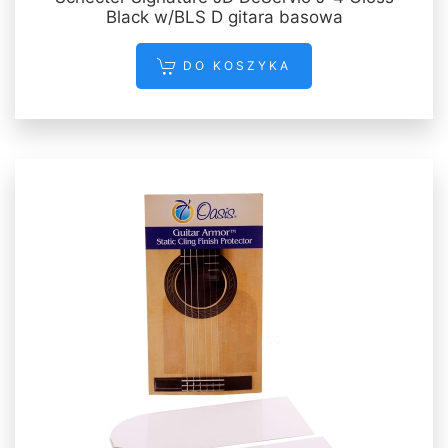
Black w/BLS D gitara basowa
DO KOSZYKA