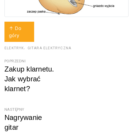
↑ Do
góry
ELEKTRYK
GITARA ELEKTRYCZNA
Nawigacja
POPRZEDNI
Zakup klarnetu.
wpisu
Jak wybrać
klarnet?
Poprzedni
NASTĘPNY
Nagrywanie
gitar