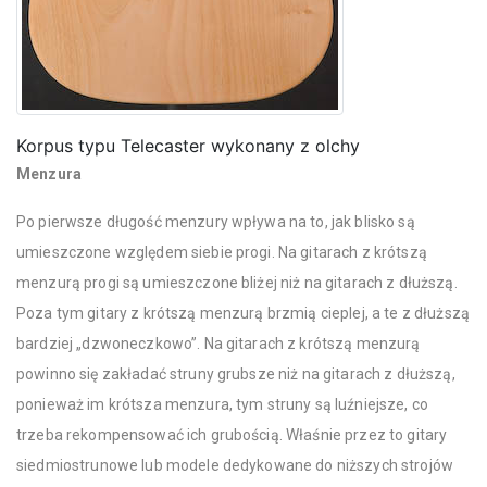
Korpus typu Telecaster wykonany z olchy
Menzura
Po pierwsze długość menzury wpływa na to, jak blisko są
umieszczone względem siebie progi. Na gitarach z krótszą
menzurą progi są umieszczone bliżej niż na gitarach z dłuższą.
Poza tym gitary z krótszą menzurą brzmią cieplej, a te z dłuższą
bardziej „dzwoneczkowo”. Na gitarach z krótszą menzurą
powinno się zakładać struny grubsze niż na gitarach z dłuższą,
ponieważ im krótsza menzura, tym struny są luźniejsze, co
trzeba rekompensować ich grubością. Właśnie przez to gitary
siedmiostrunowe lub modele dedykowane do niższych strojów