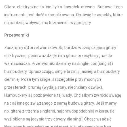
Gitara elektryczna to nie tylko kawałek drewna. Budowa tego
instrumentu jest dość skomplikowana. Omówię te aspekty, które
najbardziej wpływają na brzmienie i wygodę gry.
Przetworniki
Zacznijmy od przetworników. Są bardzo ważną częścią gitary
elektrycznej, ponieważ dzięki nim gitara przesyła sygnał do
wzmacniacza. Przetworniki dzielimy na single- coil (single) i
humbuckery. Upraszczając, single brzmią jaśniej, a humbuckery
ciemniej. Poza tym single, szczególnie przy mocnych
przesterach, brumią (wydają stały, niechciany dźwięk).
Humbuckery są pozbawione tej wady. Chciałbym zwrócić uwagę
na coś innego związanego z samą budową gitary. Jeśli mamy
np. gitarę z trzema singlami, najprawdopodobniej w korpusie
wyżłobione są jedynie trzy otwory dla singli. Chcąc wsadzić