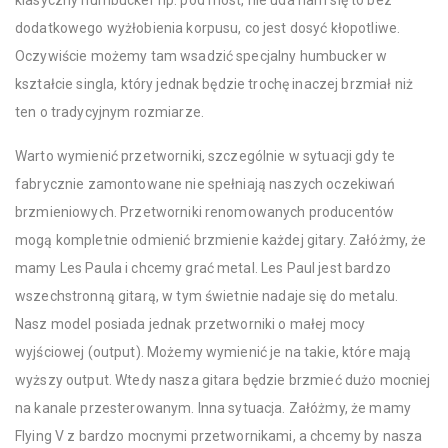
klasyczny humbucker np. pod most, nie uda nam się to bez
dodatkowego wyżłobienia korpusu, co jest dosyć kłopotliwe.
Oczywiście możemy tam wsadzić specjalny humbucker w
kształcie singla, który jednak będzie trochę inaczej brzmiał niż
ten o tradycyjnym rozmiarze.
Warto wymienić przetworniki, szczególnie w sytuacji gdy te
fabrycznie zamontowane nie spełniają naszych oczekiwań
brzmieniowych. Przetworniki renomowanych producentów
mogą kompletnie odmienić brzmienie każdej gitary. Załóżmy, że
mamy Les Paula i chcemy grać metal. Les Paul jest bardzo
wszechstronną gitarą, w tym świetnie nadaje się do metalu.
Nasz model posiada jednak przetworniki o małej mocy
wyjściowej (output). Możemy wymienić je na takie, które mają
wyższy output. Wtedy nasza gitara będzie brzmieć dużo mocniej
na kanale przesterowanym. Inna sytuacja. Załóżmy, że mamy
Flying V z bardzo mocnymi przetwornikami, a chcemy by nasza