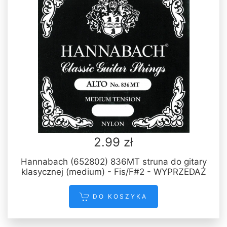
2.99 zł
Hannabach (652802) 836MT struna do gitary
klasycznej (medium) - Fis/F#2 - WYPRZEDAŻ
DO KOSZYKA