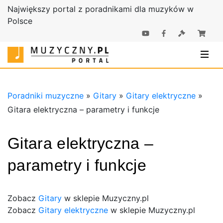
Największy portal z poradnikami dla muzyków w
Polsce
Poradniki |
Poradniki
Sklep
muzyczne |
Muzyczny.pl
Sklep
Muzyczny.pl
Poradniki muzyczne
»
Gitary
»
Gitary elektryczne
»
Gitara elektryczna – parametry i funkcje
Gitara elektryczna –
parametry i funkcje
Zobacz
Gitary
w sklepie Muzyczny.pl
Zobacz
Gitary elektryczne
w sklepie Muzyczny.pl