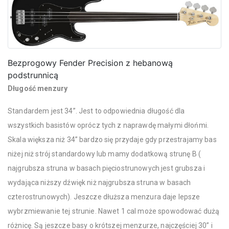
Bezprogowy Fender Precision z hebanową
podstrunnicą
Długość menzury
Standardem jest 34”. Jest to odpowiednia długość dla
wszystkich basistów oprócz tych z naprawdę małymi dłońmi.
Skala większa niż 34” bardzo się przydaje gdy przestrajamy bas
niżej niż strój standardowy lub mamy dodatkową strunę B (
najgrubsza struna w basach pięciostrunowych jest grubsza i
wydająca niższy dźwięk niż najgrubsza struna w basach
czterostrunowych). Jeszcze dłuższa menzura daje lepsze
wybrzmiewanie tej strunie. Nawet 1 cal może spowodować dużą
różnicę. Są jeszcze basy o krótszej menzurze, najczęściej 30” i