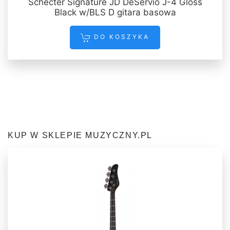
Schecter Signature JD DeServio J-4 Gloss
Black w/BLS D gitara basowa
DO KOSZYKA
KUP W SKLEPIE MUZYCZNY.PL