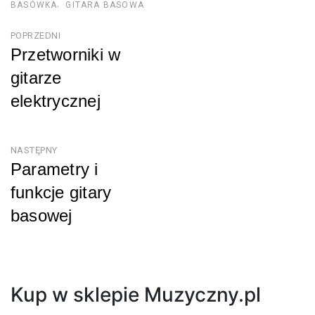
BASÓWKA
GITARA BASOWA
Nawigacja
POPRZEDNI
Przetworniki w
wpisu
gitarze
elektrycznej
Poprzedni
NASTĘPNY
Parametry i
funkcje gitary
basowej
Następny
Kup w sklepie Muzyczny.pl