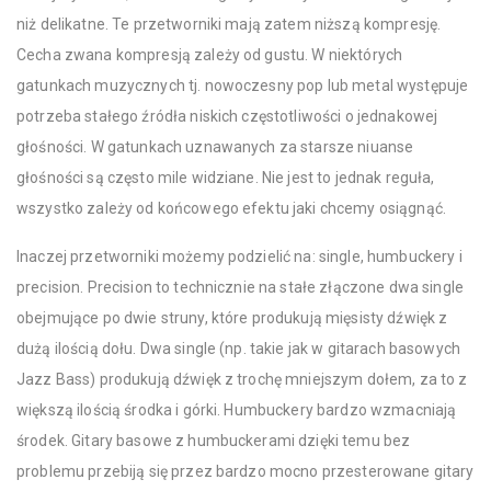
niż delikatne. Te przetworniki mają zatem niższą kompresję.
Cecha zwana kompresją zależy od gustu. W niektórych
gatunkach muzycznych tj. nowoczesny pop lub metal występuje
potrzeba stałego źródła niskich częstotliwości o jednakowej
głośności. W gatunkach uznawanych za starsze niuanse
głośności są często mile widziane. Nie jest to jednak reguła,
wszystko zależy od końcowego efektu jaki chcemy osiągnąć.
Inaczej przetworniki możemy podzielić na: single, humbuckery i
precision. Precision to technicznie na stałe złączone dwa single
obejmujące po dwie struny, które produkują mięsisty dźwięk z
dużą ilością dołu. Dwa single (np. takie jak w gitarach basowych
Jazz Bass) produkują dźwięk z trochę mniejszym dołem, za to z
większą ilością środka i górki. Humbuckery bardzo wzmacniają
środek. Gitary basowe z humbuckerami dzięki temu bez
problemu przebiją się przez bardzo mocno przesterowane gitary