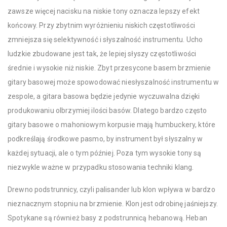
zawsze więcej nacisku na niskie tony oznacza lepszy efekt
końcowy. Przy zbytnim wyróżnieniu niskich częstotliwości
zmniejsza się selektywność i słyszalność instrumentu. Ucho
ludzkie zbudowane jest tak, że lepiej słyszy częstotliwości
średnie i wysokie niż niskie. Zbyt przesycone basem brzmienie
gitary basowej może spowodować niesłyszalność instrumentu w
zespole, a gitara basowa będzie jedynie wyczuwalna dzięki
produkowaniu olbrzymiej ilości basów. Dlatego bardzo często
gitary basowe o mahoniowym korpusie mają humbuckery, które
podkreślają środkowe pasmo, by instrument był słyszalny w
każdej sytuacji, ale o tym później. Poza tym wysokie tony są
niezwykle ważne w przypadku stosowania techniki klang.
Drewno podstrunnicy, czyli palisander lub klon wpływa w bardzo
nieznacznym stopniu na brzmienie. Klon jest odrobinę jaśniejszy.
Spotykane są również basy z podstrunnicą hebanową. Heban