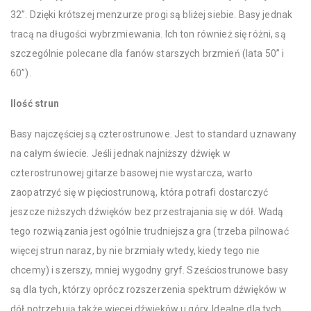
32”. Dzięki krótszej menzurze progi są bliżej siebie. Basy jednak
tracą na długości wybrzmiewania. Ich ton również się różni, są
szczególnie polecane dla fanów starszych brzmień (lata 50” i
60”).
Ilość strun
Basy najczęściej są czterostrunowe. Jest to standard uznawany
na całym świecie. Jeśli jednak najniższy dźwięk w
czterostrunowej gitarze basowej nie wystarcza, warto
zaopatrzyć się w pięciostrunową, która potrafi dostarczyć
jeszcze niższych dźwięków bez przestrajania się w dół. Wadą
tego rozwiązania jest ogólnie trudniejsza gra (trzeba pilnować
więcej strun naraz, by nie brzmiały wtedy, kiedy tego nie
chcemy) i szerszy, mniej wygodny gryf. Sześciostrunowe basy
są dla tych, którzy oprócz rozszerzenia spektrum dźwięków w
dół potrzebują także więcej dźwięków u góry. Idealne dla tych,