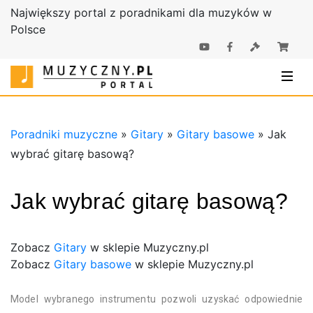
Największy portal z poradnikami dla muzyków w
Polsce
Poradniki |
Poradniki
Sklep
muzyczne |
Muzyczny.pl
Sklep
Muzyczny.pl
Poradniki muzyczne
»
Gitary
»
Gitary basowe
»
Jak
wybrać gitarę basową?
Jak wybrać gitarę basową?
Zobacz
Gitary
w sklepie Muzyczny.pl
Zobacz
Gitary basowe
w sklepie Muzyczny.pl
Model wybranego instrumentu pozwoli uzyskać odpowiednie