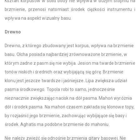
Kształt korpusów w solid body nie wpływa w dużym stopniu na
brzmienie, przenosi natomiast środek ciężkości instrumentu i
wpływa na aspekt wizualny basu.
Drewno
Drewno, z którego zbudowany jest korpus, wpływa na brzmienie
basu. Olcha posiada najbardziej zrównoważone brzmienie, w
którym żadne z pasm się nie wybija. Jesion ma twarde brzmienie
tonów niskich i średnich oraz wybijającą się górę. Brzmienie
klonu jest jeszcze twardsze i jaśniejsze. Lipa zwiększa udział
pasma środkowego. Topola robi to samo, jednocześnie
nieznacznie zwiększając nacisk na dół pasma. Mahoń wyróżnia
dół i środek pasma. Na mahoń czasem zakłada się klonowe topy,
by rozjaśnić jego brzmienie, zachowując wybijające się basy i
środek. Aghatis ma podobne brzmienie do mahoniu.
Nie należy zwieźć się odnośnie brzmienia gitary basowej. Nie