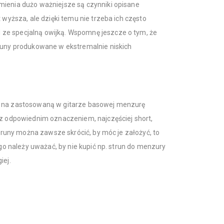
mienia dużo ważniejsze są czynniki opisane
 wyższa, ale dzięki temu nie trzeba ich często
ze specjalną owijką. Wspomnę jeszcze o tym, że
truny produkowane w ekstremalnie niskich
u na zastosowaną w gitarze basowej menzurę
 z odpowiednim oznaczeniem, najczęściej short,
struny można zawsze skrócić, by móc je założyć, to
ego należy uważać, by nie kupić np. strun do menzury
iej.