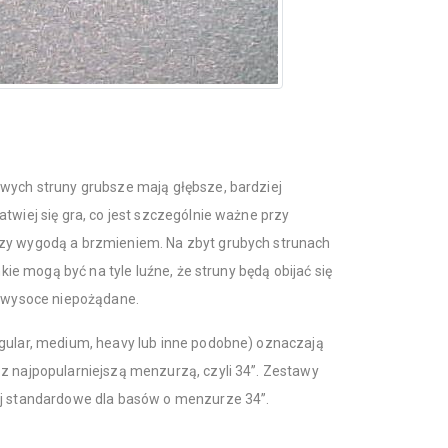
owych struny grubsze mają głębsze, bardziej
twiej się gra, co jest szczególnie ważne przy
dzy wygodą a brzmieniem. Na zbyt grubych strunach
nkie mogą być na tyle luźne, że struny będą obijać się
t wysoce niepożądane.
egular, medium, heavy lub inne podobne) oznaczają
z najpopularniejszą menzurzą, czyli 34”. Zestawy
ej standardowe dla basów o menzurze 34”.