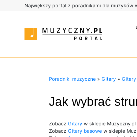
Największy portal z poradnikami dla muzyków 
Poradnik
Poradni
Sklep
muzyczn
Muzyczn
Sklep
Muzyczn
Poradniki muzyczne
»
Gitary
»
Gitar
Jak wybrać stru
Zobacz
Gitary
w sklepie Muzyczny.pl
Zobacz
Gitary basowe
w sklepie Muz