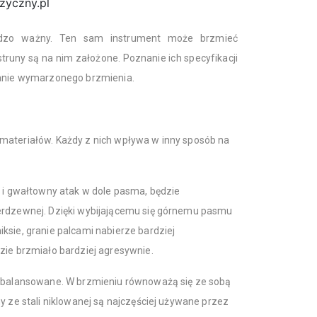
zyczny.pl
ardzo ważny. Ten sam instrument może brzmieć
 struny są na nim założone. Poznanie ich specyfikacji
kanie wymarzonego brzmienia.
materiałów. Każdy z nich wpływa w inny sposób na
ę i gwałtowny atak w dole pasma, będzie
erdzewnej. Dzięki wybijającemu się górnemu pasmu
ksie, granie palcami nabierze bardziej
zie brzmiało bardziej agresywnie.
 zbalansowane. W brzmieniu równoważą się ze sobą
y ze stali niklowanej są najczęściej używane przez