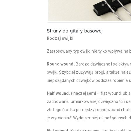
Struny do gitary basowej
Rodzaj owijki
Zastosowany typ owijki nie tylko wpływa na 
Round wound.
Bardzo dźwięczne i selektywne
owijki. Szybciej zużywają progi, a także nale
niepożądanych dźwięków podczas robienia sl
Half wound.
(inaczej semi – flat wound lub 
zachowaniu umiarkowanej dźwięczności i sele
złotego środka pomiędzy round wound i flat 
je wymieniać. Wydają mniej niepożądanych 
Flat wound.
Bardzo matowe i mało selektywn