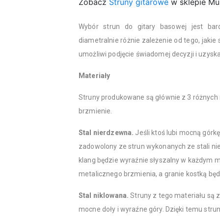
Zobacz
Struny gitarowe
w sklepie Mu
Wybór strun do gitary basowej jest b
diametralnie różnie zależenie od tego, jakie
umożliwi podjęcie świadomej decyzji i uzys
Materiały
Struny produkowane są głównie z 3 różnych 
brzmienie.
Stal nierdzewna.
Jeśli ktoś lubi mocną górk
zadowolony ze strun wykonanych ze stali ni
klang będzie wyraźnie słyszalny w każdym mi
metalicznego brzmienia, a granie kostką będ
Stal niklowana.
Struny z tego materiału są
mocne doły i wyraźne góry. Dzięki temu strun