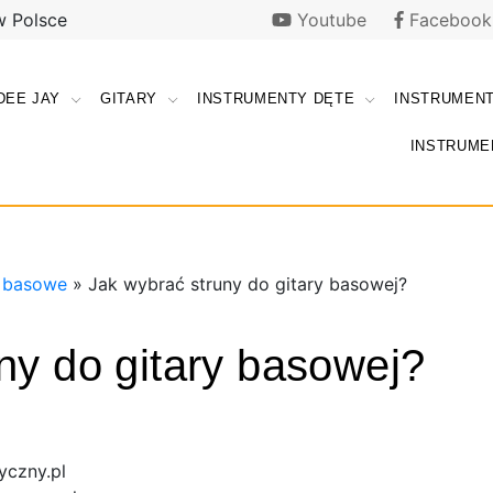
w Polsce
Youtube
Facebook
DEE JAY
GITARY
INSTRUMENTY DĘTE
INSTRUMEN
i |
ki
INSTRUME
e |
y.pl
y.pl
y basowe
»
Jak wybrać struny do gitary basowej?
ny do gitary basowej?
yczny.pl