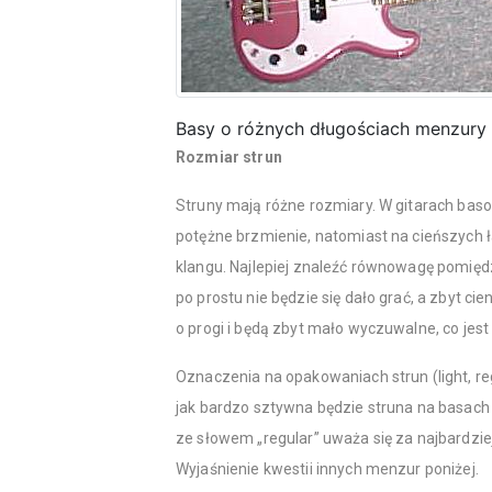
Basy o różnych długościach menzury
Rozmiar strun
Struny mają różne rozmiary. W gitarach bas
potężne brzmienie, natomiast na cieńszych ła
klangu. Najlepiej znaleźć równowagę pomię
po prostu nie będzie się dało grać, a zbyt cie
o progi i będą zbyt mało wyczuwalne, co jes
Oznaczenia na opakowaniach strun (light, r
jak bardzo sztywna będzie struna na basach 
ze słowem „regular” uważa się za najbardzi
Wyjaśnienie kwestii innych menzur poniżej.