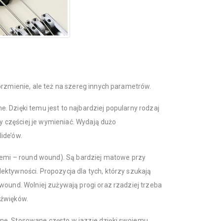
brzmienie, ale też na szereg innych parametrów.
. Dzięki temu jest to najbardziej popularny rodzaj
ży częściej je wymieniać. Wydają dużo
ide’ów.
semi – round wound). Są bardziej matowe przy
ktywności. Propozycja dla tych, którzy szukają
wound. Wolniej zużywają progi oraz rzadziej trzeba
dźwięków.
e. Stosowane często w jazzie dzięki swojemu