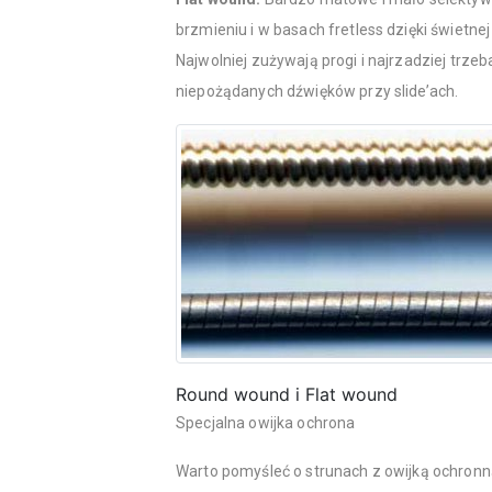
brzmieniu i w basach fretless dzięki świetne
Najwolniej zużywają progi i najrzadziej trze
niepożądanych dźwięków przy slide’ach.
Round wound i Flat wound
Specjalna owijka ochrona
Warto pomyśleć o strunach z owijką ochronną