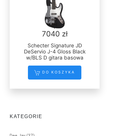
7040 zł
Schecter Signature JD
DeServio J-4 Gloss Black
w/BLS D gitara basowa
DO KOSZYKA
KATEGORIE
Dee Jay
(37)