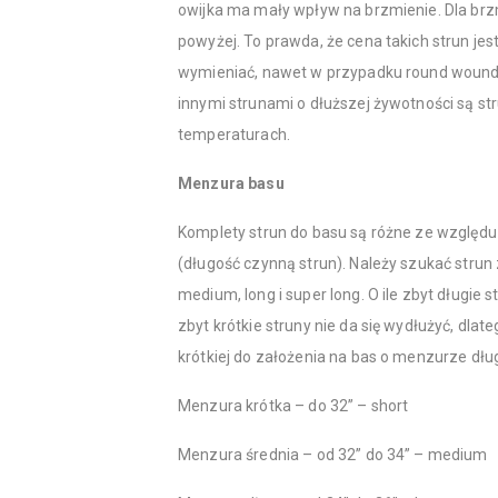
owijka ma mały wpływ na brzmienie. Dla brz
powyżej. To prawda, że cena takich strun jest
wymieniać, nawet w przypadku round wound 
innymi strunami o dłuższej żywotności są s
temperaturach.
Menzura basu
Komplety strun do basu są różne ze względ
(długość czynną strun). Należy szukać strun
medium, long i super long. O ile zbyt długie 
zbyt krótkie struny nie da się wydłużyć, dlat
krótkiej do założenia na bas o menzurze dług
Menzura krótka – do 32” – short
Menzura średnia – od 32” do 34” – medium