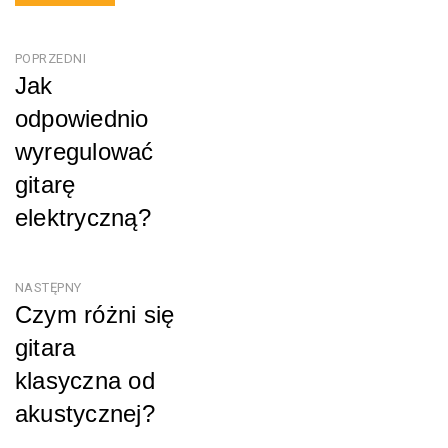
Nawigacja
POPRZEDNI
Jak
wpisu
odpowiednio
wyregulować
gitarę
elektryczną?
Poprzedni
NASTĘPNY
Czym różni się
gitara
klasyczna od
akustycznej?
Następny