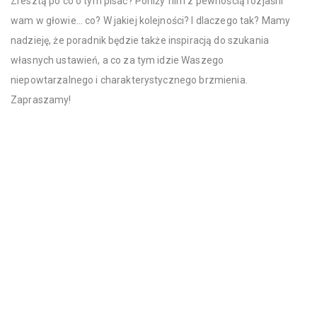
Zresztą po co o tym pisać? Poniży film z pewnością rozjaśni
wam w głowie… co? W jakiej kolejności? I dlaczego tak? Mamy
nadzieję, że poradnik będzie także inspiracją do szukania
własnych ustawień, a co za tym idzie Waszego
niepowtarzalnego i charakterystycznego brzmienia.
Zapraszamy!