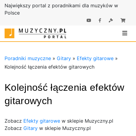
Największy portal z poradnikami dla muzyków w
Polsce
Poradniki |
Poradniki
Sklep
muzyczne |
Muzyczny.pl
Sklep
Muzyczny.pl
Poradniki muzyczne
»
Gitary
»
Efekty gitarowe
»
Kolejność łączenia efektów gitarowych
Kolejność łączenia efektów
gitarowych
Zobacz
Efekty gitarowe
w sklepie Muzyczny.pl
Zobacz
Gitary
w sklepie Muzyczny.pl