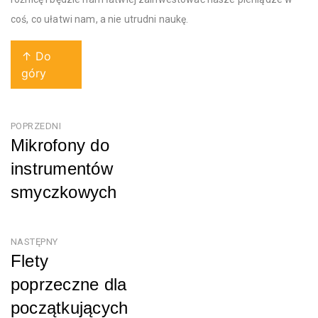
coś, co ułatwi nam, a nie utrudni naukę.
↑ Do
góry
Nawigacja
POPRZEDNI
Mikrofony do
wpisu
instrumentów
smyczkowych
Poprzedni
NASTĘPNY
Flety
poprzeczne dla
początkujących