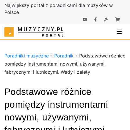
Największy portal z poradnikami dla muzyków w
Polsce
Poradniki |
Poradniki
Sklep
muzyczne |
Muzyczny.pl
Sklep
Muzyczny.pl
Poradniki muzyczne
»
Poradnik
»
Podstawowe różnice
pomiędzy instrumentami nowymi, używanymi,
fabrycznymi i lutniczymi. Wady i zalety
Podstawowe różnice
pomiędzy instrumentami
nowymi, używanymi,