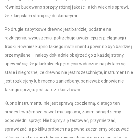
również budowano sprzęty różnej jakości, a ich wiek nie sprawi,
że z kiepskich staną się doskonałymi.
Po drugie zabytkowe drewno jest bardziej podatne na
rozklejenia, wysuszenia, potrzebuje uważniejszej pielęgnacji i
troski. Również kupno takiego instrumentu powinno być bardziej
przemyślane – należy dokładnie obejrzeć go z każdej strony,
upewnić się, że jakiekolwiek pęknięcia widoczne na płytach są
stare i niegroźne, że drewno nie jest rozeschnięte, instrument nie
jest rozklejony lub mocno zaniedbany, ponieważ odnowienie
takiego sprzętu jest bardzo kosztowne.
Kupno instrumentu nie jest sprawą codzienną, dlatego ten
proces trwać może nawet miesiącami, zanim odnajdziemy
odpowiedni sprzęt. Nie bójmy się testować, przymierzać,
sprawdzać, a po kilku próbach na pewno zaczniemy odczuwać
różnicę i będzie nam łatwiej zainwestować nasze pieniądze w