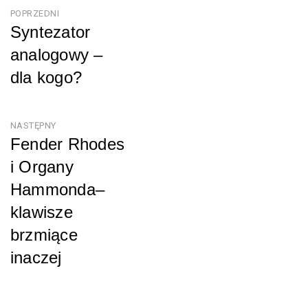
Nawigacja
POPRZEDNI
Syntezator
wpisu
analogowy –
dla kogo?
Poprzedni
NASTĘPNY
Fender Rhodes
i Organy
Hammonda–
klawisze
brzmiące
inaczej
Następny