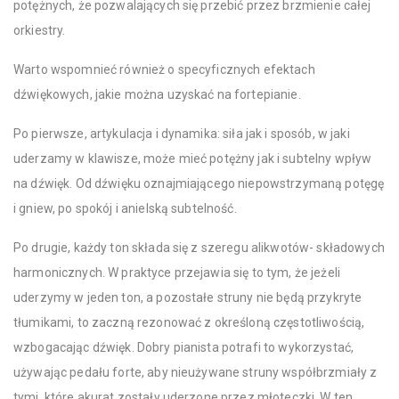
potężnych, że pozwalających się przebić przez brzmienie całej
orkiestry.
Warto wspomnieć również o specyficznych efektach
dźwiękowych, jakie można uzyskać na fortepianie.
Po pierwsze, artykulacja i dynamika: siła jak i sposób, w jaki
uderzamy w klawisze, może mieć potężny jak i subtelny wpływ
na dźwięk. Od dźwięku oznajmiającego niepowstrzymaną potęgę
i gniew, po spokój i anielską subtelność.
Po drugie, każdy ton składa się z szeregu alikwotów- składowych
harmonicznych. W praktyce przejawia się to tym, że jeżeli
uderzymy w jeden ton, a pozostałe struny nie będą przykryte
tłumikami, to zaczną rezonować z określoną częstotliwością,
wzbogacając dźwięk. Dobry pianista potrafi to wykorzystać,
używając pedału forte, aby nieużywane struny współbrzmiały z
tymi, które akurat zostały uderzone przez młoteczki. W ten