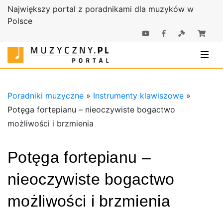
Największy portal z poradnikami dla muzyków w
Polsce
Poradniki |
Poradniki
Sklep
muzyczne |
Muzyczny.pl
Sklep
Muzyczny.pl
Poradniki muzyczne
»
Instrumenty klawiszowe
»
Potęga fortepianu – nieoczywiste bogactwo
możliwości i brzmienia
Potęga fortepianu –
nieoczywiste bogactwo
możliwości i brzmienia