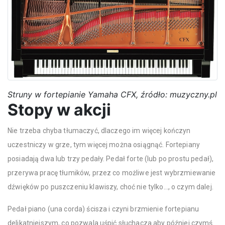
Struny w fortepianie Yamaha CFX, źródło: muzyczny.pl
Stopy w akcji
Nie trzeba chyba tłumaczyć, dlaczego im więcej kończyn
uczestniczy w grze, tym więcej można osiągnąć. Fortepiany
posiadają dwa lub trzy pedały. Pedał forte (lub po prostu pedał),
przerywa pracę tłumików, przez co możliwe jest wybrzmiewanie
dźwięków po puszczeniu klawiszy, choć nie tylko…, o czym dalej.
Pedał piano (una corda) ścisza i czyni brzmienie fortepianu
delikatniejszym, co pozwala uśpić słuchacza aby później czymś