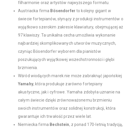
filharmonie oraz artystów najwyższego formatu.
Austriacka firma
Bösendorfer
to kolejny gigant w
świecie fortepianów, słynący z produkcji instrumentów o
wyjątkowo szerokim zakresie klawiatury, obejmującej aż
97 klawiszy. Ta unikalna cecha umożliwia wykonanie
najbardziej skomplikowanych utworów muzycznych,
czyniąc Bösendorfer wyborem dla pianistów
poszukujących wyjątkowej wszechstronności i głębi
brzmienia.
Wśród wiodących marek nie może zabraknąć japońskiej
Yamahy
, która produkuje zarówno fortepiany
akustyczne, jak i cyfrowe. Yamaha zdobyła uznanie na
całym świecie dzięki zrównoważonemu brzmieniu
swoich instrumentów oraz solidnej konstrukcji, która
gwarantuje ich trwałość przez wiele lat.
Niemiecka firma
Bechstein
, z ponad 170-letnią tradycją,