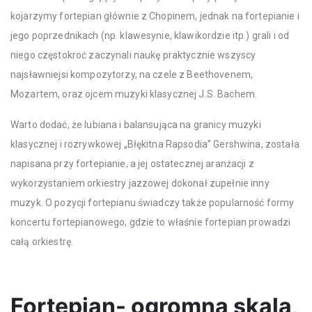
kojarzymy fortepian głównie z Chopinem, jednak na fortepianie i
jego poprzednikach (np. klawesynie, klawikordzie itp.) grali i od
niego częstokroć zaczynali naukę praktycznie wszyscy
najsławniejsi kompozytorzy, na czele z Beethovenem,
Mozartem, oraz ojcem muzyki klasycznej J.S. Bachem.
Warto dodać, że lubiana i balansująca na granicy muzyki
klasycznej i rozrywkowej „Błękitna Rapsodia” Gershwina, została
napisana przy fortepianie, a jej ostatecznej aranżacji z
wykorzystaniem orkiestry jazzowej dokonał zupełnie inny
muzyk. O pozycji fortepianu świadczy także popularność formy
koncertu fortepianowego, gdzie to właśnie fortepian prowadzi
całą orkiestrę.
Fortepian- ogromna skala,