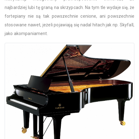
najbardziej lubi tę graną na skrzypcach. Na tym tle wydaje się, że
fortepiany nie są tak powszechnie cenione, ani powszechnie
stosowane nawet, jeżeli pojawiają się nadal hitach jak np. Skyfall,
jako akompaniament.