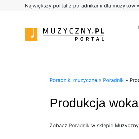
Największy portal z poradnikami dla muzyków 
Poradnik
Poradni
Sklep
muzyczn
Muzyczn
Sklep
Muzyczn
Poradniki muzyczne
»
Poradnik
»
Pro
Produkcja woka
Zobacz
Poradnik
w sklepie Muzyczny.