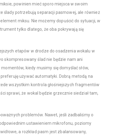
 miksie, powinien mieć sporo miejsca w swoim
, że ślady potrzebują separacji pasmowej, ale również
y element miksu. Nie możemy dopuścić do sytuacji, w
strument tylko dlatego, że oba pokrywają się
ejszych etapów w drodze do osadzenia wokalu w
owo skompresowany ślad nie będzie nam ani
ał momentów, kiedy musimy się domyślać słów,
preferuję używać automatyki. Dobrą metodą na
zede wszystkim kontrola głośniejszych fragmentów
 sprawi, że wokal będzie grzecznie siedział tam,
poważnych problemów. Nawet, jeśli zadbaliśmy o
 odpowiednim ustawieniem mikrofonu, poziomy
awidłowe, a rozkład pasm jest zbalansowany,