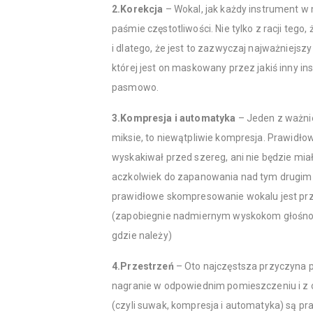
2.Korekcja
– Wokal, jak każdy instrument w
paśmie częstotliwości. Nie tylko z racji tego
i dlatego, że jest to zazwyczaj najważniejsz
której jest on maskowany przez jakiś inny in
pasmowo.
3.Kompresja i automatyka
– Jeden z ważni
miksie, to niewątpliwie kompresja. Prawidł
wyskakiwał przed szereg, ani nie będzie mi
aczkolwiek do zapanowania nad tym drugim 
prawidłowe skompresowanie wokalu jest pr
(zapobiegnie nadmiernym wyskokom głośności
gdzie należy)
4.Przestrzeń
– Oto najczęstsza przyczyna 
nagranie w odpowiednim pomieszczeniu i z
(czyli suwak, kompresja i automatyka) są pr