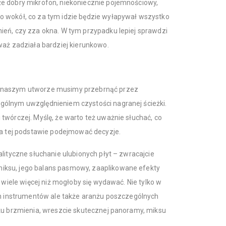
e dobry mikrofon, niekoniecznie pojemnościowy,
 wokół, co za tym idzie będzie wyłapywał wszystko
ień, czy zza okna. W tym przypadku lepiej sprawdzi
waż zadziała bardziej kierunkowo.
w naszym utworze musimy przebrnąć przez
gólnym uwzględnieniem czystości nagranej ścieżki.
twórczej. Myślę, że warto też uważnie słuchać, co
na tej podstawie podejmować decyzje.
lityczne słuchanie ulubionych płyt – zwracajcie
iksu, jego balans pasmowy, zaaplikowane efekty
o wiele więcej niż mogłoby się wydawać. Nie tylko w
ch instrumentów ale także aranżu poszczególnych
nku brzmienia, wreszcie skutecznej panoramy, miksu