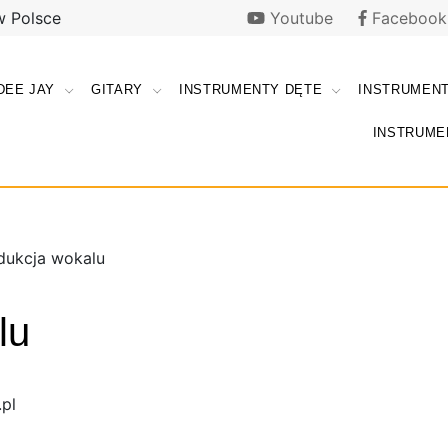
w Polsce
Youtube
Facebook
DEE JAY
GITARY
INSTRUMENTY DĘTE
INSTRUMEN
i |
ki
INSTRUME
e |
y.pl
y.pl
dukcja wokalu
lu
pl