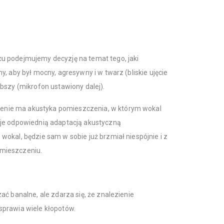
u podejmujemy decyzję na temat tego, jaki
, aby był mocny, agresywny i w twarz (bliskie ujęcie
bszy (mikrofon ustawiony dalej).
nie ma akustyka pomieszczenia, w którym wokal
uje odpowiednią adaptacją akustyczną
okal, będzie sam w sobie już brzmiał niespójnie i z
mieszczeniu.
ać banalne, ale zdarza się, że znalezienie
sprawia wiele kłopotów.