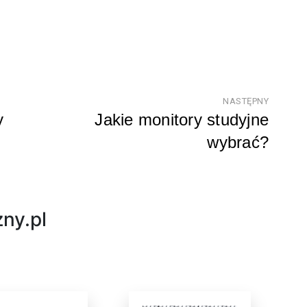
NASTĘPNY
y
Jakie monitory studyjne
wybrać?
Następ
ny.pl