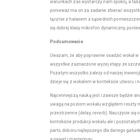
warunkach zaś wystarczy nam spokój, a takż
ponieważ ma on za zadanie zbierać wszystko
łącznie z hałasem z sąsiednich pomieszczen
się dobrej klasy mikrofon dynamiczny, ponie
Podsumowanie
Uważam, że aby poprawnie osadzić wokal 
wszystkie zaznaczone wyżej etapy ze szcze
Pozatym wszystko zależy od naszej inwencji 
dzieje się z wokalem w kontekście utworu i 
Najcenniejszą nauką jest i zawsze będzie ana
uwagę na poziom wokalu względem reszty m
przestrzenne (delay, reverb). Nauczycie się 
kontekście produkcji wokalu ale i pozostały
partii, doboru najlepszego dla danego gatu
a nawet i masteringu.