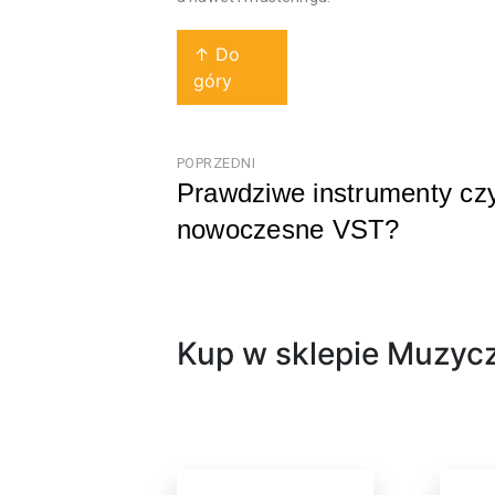
↑ Do
góry
Nawigacja
POPRZEDNI
Prawdziwe instrumenty cz
wpisu
nowoczesne VST?
Poprzedni
Kup w sklepie Muzycz