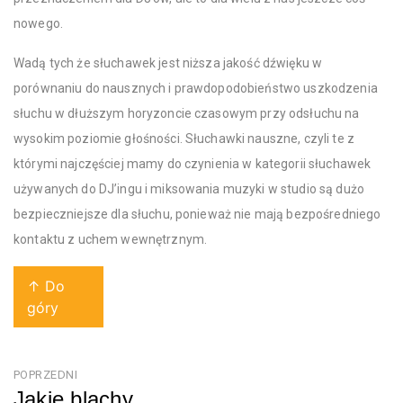
nowego.
Wadą tych że słuchawek jest niższa jakość dźwięku w
porównaniu do nausznych i prawdopodobieństwo uszkodzenia
słuchu w dłuższym horyzoncie czasowym przy odsłuchu na
wysokim poziomie głośności. Słuchawki nauszne, czyli te z
którymi najczęściej mamy do czynienia w kategorii słuchawek
używanych do DJ’ingu i miksowania muzyki w studio są dużo
bezpieczniejsze dla słuchu, ponieważ nie mają bezpośredniego
kontaktu z uchem wewnętrznym.
↑ Do
góry
Nawigacja
POPRZEDNI
Jakie blachy