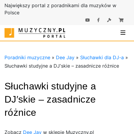
Największy portal z poradnikami dla muzyków w
Polsce
Poradniki |
Poradniki
Sklep
muzyczne |
Muzyczny.pl
Sklep
Muzyczny.pl
Poradniki muzyczne
»
Dee Jay
»
Słuchawki dla DJ-a
»
Słuchawki studyjne a DJ′skie – zasadnicze różnice
Słuchawki studyjne a
DJ′skie – zasadnicze
różnice
Zobacz
Dee Jay
w sklepie Muzyczny.pl