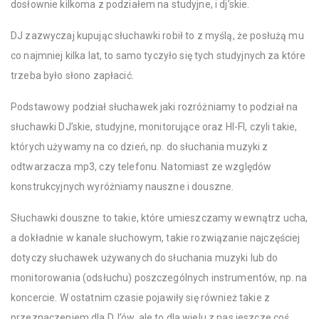
dosłownie kilkoma z podziałem na studyjne, i dj’skie.
DJ zazwyczaj kupując słuchawki robił to z myślą, że posłużą mu
co najmniej kilka lat, to samo tyczyło się tych studyjnych za które
trzeba było słono zapłacić.
Podstawowy podział słuchawek jaki rozróżniamy to podział na
słuchawki DJ’skie, studyjne, monitorujące oraz HI-FI, czyli takie,
których używamy na co dzień, np. do słuchania muzyki z
odtwarzacza mp3, czy telefonu. Natomiast ze względów
konstrukcyjnych wyróżniamy nauszne i douszne.
Słuchawki douszne to takie, które umieszczamy wewnątrz ucha,
a dokładnie w kanale słuchowym, takie rozwiązanie najczęściej
dotyczy słuchawek używanych do słuchania muzyki lub do
monitorowania (odsłuchu) poszczególnych instrumentów, np. na
koncercie. W ostatnim czasie pojawiły się również takie z
przeznaczeniem dla DJ’ów, ale to dla wielu z nas jeszcze coś