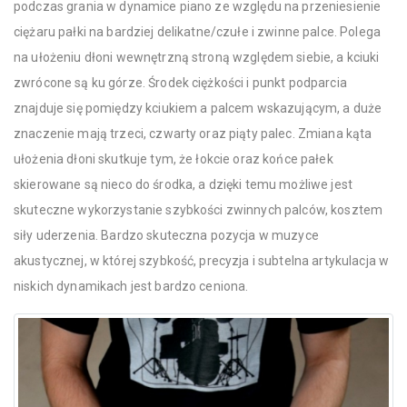
podczas grania w dynamice piano ze względu na przeniesienie
ciężaru pałki na bardziej delikatne/czułe i zwinne palce. Polega
na ułożeniu dłoni wewnętrzną stroną względem siebie, a kciuki
zwrócone są ku górze. Środek ciężkości i punkt podparcia
znajduje się pomiędzy kciukiem a palcem wskazującym, a duże
znaczenie mają trzeci, czwarty oraz piąty palec. Zmiana kąta
ułożenia dłoni skutkuje tym, że łokcie oraz końce pałek
skierowane są nieco do środka, a dzięki temu możliwe jest
skuteczne wykorzystanie szybkości zwinnych palców, kosztem
siły uderzenia. Bardzo skuteczna pozycja w muzyce
akustycznej, w której szybkość, precyzja i subtelna artykulacja w
niskich dynamikach jest bardzo ceniona.