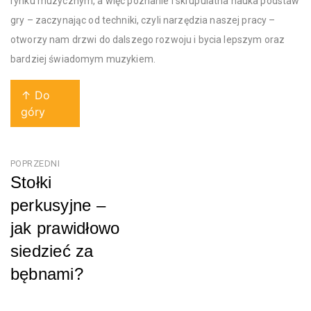
rynku muzycznym, a więc poznanie i skrupulatna nauka podstaw
gry – zaczynając od techniki, czyli narzędzia naszej pracy –
otworzy nam drzwi do dalszego rozwoju i bycia lepszym oraz
bardziej świadomym muzykiem.
↑ Do
góry
Nawigacja
POPRZEDNI
Stołki
wpisu
perkusyjne –
jak prawidłowo
siedzieć za
bębnami?
Poprzedni