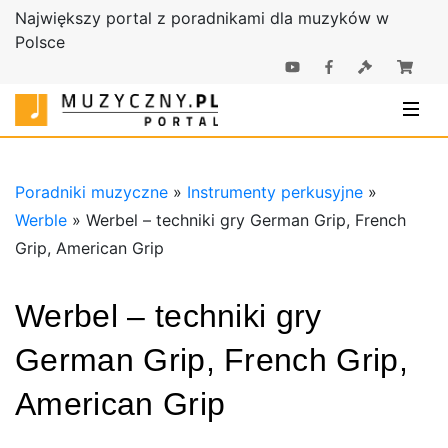
Największy portal z poradnikami dla muzyków w
Polsce
Poradniki |
Poradniki
Sklep
muzyczne |
Muzyczny.pl
Sklep
Muzyczny.pl
Poradniki muzyczne
»
Instrumenty perkusyjne
»
Werble
»
Werbel – techniki gry German Grip, French
Grip, American Grip
Werbel – techniki gry
German Grip, French Grip,
American Grip