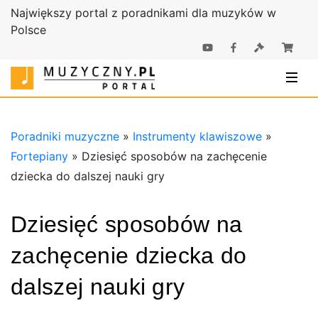
Największy portal z poradnikami dla muzyków w
Polsce
Poradniki |
Poradniki
Sklep
muzyczne |
Muzyczny.pl
Sklep
Muzyczny.pl
Poradniki muzyczne
»
Instrumenty klawiszowe
»
Fortepiany
»
Dziesięć sposobów na zachęcenie
dziecka do dalszej nauki gry
Dziesięć sposobów na
zachęcenie dziecka do
dalszej nauki gry