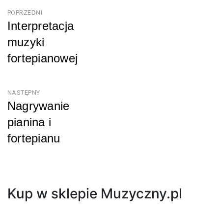
Nawigacja
POPRZEDNI
Interpretacja
wpisu
muzyki
fortepianowej
Poprzedni
NASTĘPNY
Nagrywanie
pianina i
fortepianu
Następny
Kup w sklepie Muzyczny.pl