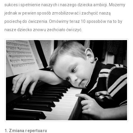
sukces i spełnienie naszych i naszego dziecka ambicji. Możemy
jednak w pewien sposób zmobilizować i zachęcić naszą
pociechę do ćwiczenia. Omówimy teraz 10 sposobów na to by
nasze dziecko znowu zechciało ćwiczyć.
1. Zmiana repertuaru