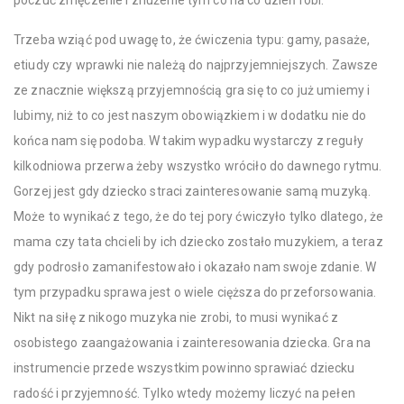
poczuć zmęczenie i znużenie tym co na co dzień robi.
Trzeba wziąć pod uwagę to, że ćwiczenia typu: gamy, pasaże,
etiudy czy wprawki nie należą do najprzyjemniejszych. Zawsze
ze znacznie większą przyjemnością gra się to co już umiemy i
lubimy, niż to co jest naszym obowiązkiem i w dodatku nie do
końca nam się podoba. W takim wypadku wystarczy z reguły
kilkodniowa przerwa żeby wszystko wróciło do dawnego rytmu.
Gorzej jest gdy dziecko straci zainteresowanie samą muzyką.
Może to wynikać z tego, że do tej pory ćwiczyło tylko dlatego, że
mama czy tata chcieli by ich dziecko zostało muzykiem, a teraz
gdy podrosło zamanifestowało i okazało nam swoje zdanie. W
tym przypadku sprawa jest o wiele cięższa do przeforsowania.
Nikt na siłę z nikogo muzyka nie zrobi, to musi wynikać z
osobistego zaangażowania i zainteresowania dziecka. Gra na
instrumencie przede wszystkim powinno sprawiać dziecku
radość i przyjemność. Tylko wtedy możemy liczyć na pełen