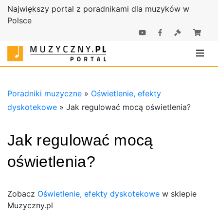
Największy portal z poradnikami dla muzyków w
Polsce
Poradniki |
Poradniki
Sklep
muzyczne |
Muzyczny.pl
Sklep
Muzyczny.pl
Poradniki muzyczne
»
Oświetlenie, efekty
dyskotekowe
»
Jak regulować mocą oświetlenia?
Jak regulować mocą
oświetlenia?
Zobacz
Oświetlenie, efekty dyskotekowe
w sklepie
Muzyczny.pl