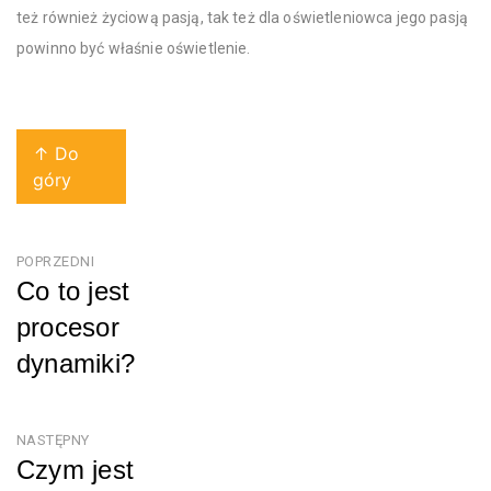
też również życiową pasją, tak też dla oświetleniowca jego pasją
powinno być właśnie oświetlenie.
↑ Do
góry
Nawigacja
POPRZEDNI
Co to jest
wpisu
procesor
dynamiki?
Poprzedni
NASTĘPNY
Czym jest