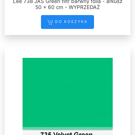
Lee 738 JAS Green filtr barwny folia - arkusz
50 x 60 cm - WYPRZEDAŻ
DO KOSZYKA