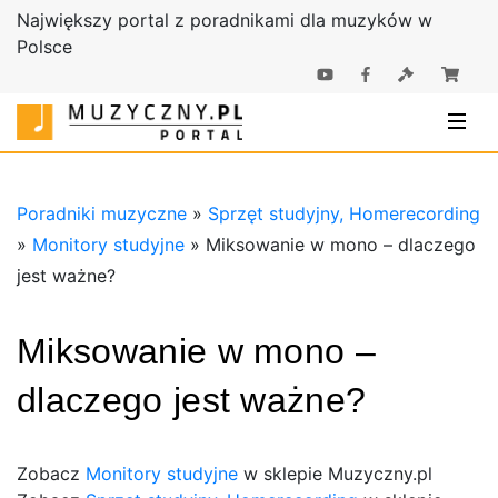
Największy portal z poradnikami dla muzyków w
Polsce
Poradniki |
Poradniki
Sklep
muzyczne |
Muzyczny.pl
Sklep
Muzyczny.pl
Poradniki muzyczne
»
Sprzęt studyjny, Homerecording
»
Monitory studyjne
»
Miksowanie w mono – dlaczego
jest ważne?
Miksowanie w mono –
dlaczego jest ważne?
Zobacz
Monitory studyjne
w sklepie Muzyczny.pl