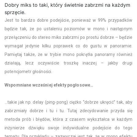
Dobry miks to taki, który świetnie zabrzmi na każdym
sprzęcie.
Jest to bardzo dobre podejście, ponieważ w 99% przypadków
będzie tak, że po ustaleniu poziomów w mono i następnym
przełączeniu do stereo miks zabrzmi po prostu dobrze – będzie
wymagał jedynie kilku poprawek co do gustu w panoramie.
Pamiętaj także, że w trybie mono pokrętła panoramy również
działają, lecz oczywiście troszkę inaczej – jakby drugi
potencjometr głośności.
Wspomniane wcześniej efekty pogłosowe…
…takie jak np. delay (ping-pong) ciężko “dobrze ukręcić” tak, aby
zabrzmiały dobrze i tu i tu. Tutaj zdecydowanie przyda się
metoda prób i błędów, która z czasem wykształca w każdym
inżynierze dźwięku swoje indywidualne podejście do tego
tematu. Dla przykładu – zazwyczaj jest tak, że w mono efektu