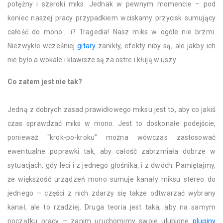
potężny i szeroki miks. Jednak w pewnym momencie – pod
koniec naszej pracy przypadkiem wciskamy przycisk sumujący
całość do mono… i? Tragedia! Nasz miks w ogóle nie brzmi.
Niezwykłe wcześniej
gitary
zanikły, efekty niby są, ale jakby ich
nie było a wokale i klawisze są za ostre i kłują w uszy.
Co zatem jest nie tak?
Jedną z dobrych zasad prawidłowego miksu jest to, aby co jakiś
czas sprawdzać miks w mono. Jest to doskonałe podejście,
ponieważ “krok-po-kroku” można wówczas zastosować
ewentualne poprawki tak, aby całość zabrzmiała dobrze w
sytuacjach, gdy leci i z jednego głośnika, i z dwóch. Pamiętajmy,
że większość urządzeń mono sumuje kanały miksu stereo do
jednego – części z nich zdarzy się także odtwarzać wybrany
kanał, ale to rzadziej. Druga teoria jest taka, aby na samym
początku pracy – zanim uruchomimy swoje ulubione
pluginy