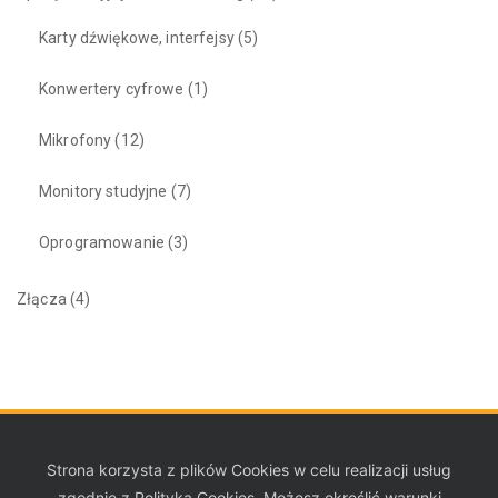
Karty dźwiękowe, interfejsy
(5)
Konwertery cyfrowe
(1)
Mikrofony
(12)
Monitory studyjne
(7)
Oprogramowanie
(3)
Złącza
(4)
Strona korzysta z plików Cookies w celu realizacji usług
zgodnie z Polityką Cookies. Możesz określić warunki