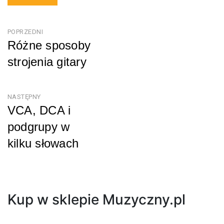
Nawigacja
POPRZEDNI
Różne sposoby
wpisu
strojenia gitary
Poprzedni
NASTĘPNY
VCA, DCA i
podgrupy w
kilku słowach
Następny
Kup w sklepie Muzyczny.pl