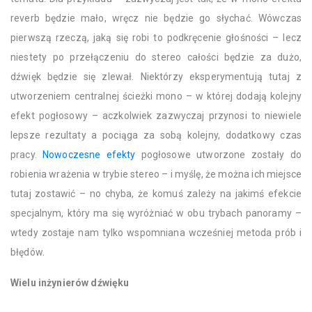
reverb będzie mało, wręcz nie będzie go słychać. Wówczas
pierwszą rzeczą, jaką się robi to podkręcenie głośności – lecz
niestety po przełączeniu do stereo całości będzie za dużo,
dźwięk będzie się zlewał. Niektórzy eksperymentują tutaj z
utworzeniem centralnej ścieżki mono – w której dodają kolejny
efekt pogłosowy – aczkolwiek zazwyczaj przynosi to niewiele
lepsze rezultaty a pociąga za sobą kolejny, dodatkowy czas
pracy.
Nowoczesne efekty
pogłosowe utworzone zostały do
robienia wrażenia w trybie stereo – i myślę, że można ich miejsce
tutaj zostawić – no chyba, że komuś zależy na jakimś efekcie
specjalnym, który ma się wyróżniać w obu trybach panoramy –
wtedy zostaje nam tylko wspomniana wcześniej metoda prób i
błędów.
Wielu inżynierów dźwięku