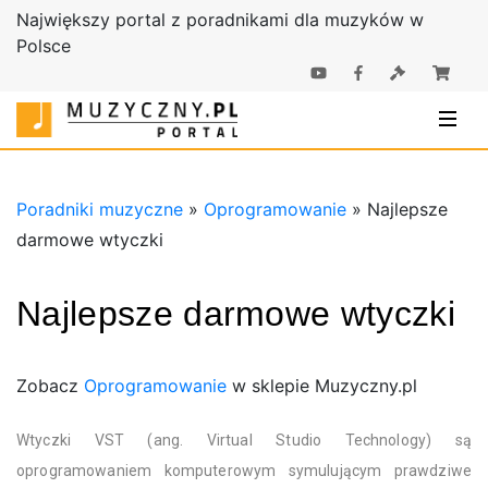
Największy portal z poradnikami dla muzyków w
Polsce
Poradniki |
Poradniki
Sklep
muzyczne |
Muzyczny.pl
Sklep
Muzyczny.pl
Poradniki muzyczne
»
Oprogramowanie
»
Najlepsze
darmowe wtyczki
Najlepsze darmowe wtyczki
Zobacz
Oprogramowanie
w sklepie Muzyczny.pl
Wtyczki VST (ang. Virtual Studio Technology) są
oprogramowaniem komputerowym symulującym prawdziwe