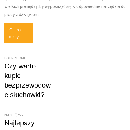
wielkich pieniędzy, by wyposażyć się w odpowiednie narzędzia do
pracy z dźwiękiem.
↑ Do
góry
Nawigacja
POPRZEDNI
Czy warto
wpisu
kupić
bezprzewodow
e słuchawki?
Poprzedni
NASTĘPNY
Najlepszy