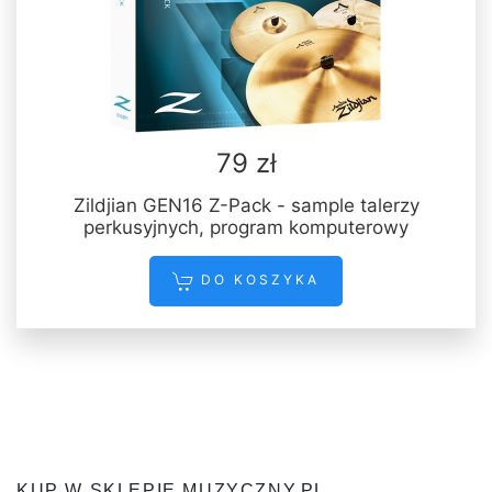
79 zł
Zildjian GEN16 Z-Pack - sample talerzy
perkusyjnych, program komputerowy
DO KOSZYKA
KUP W SKLEPIE MUZYCZNY.PL