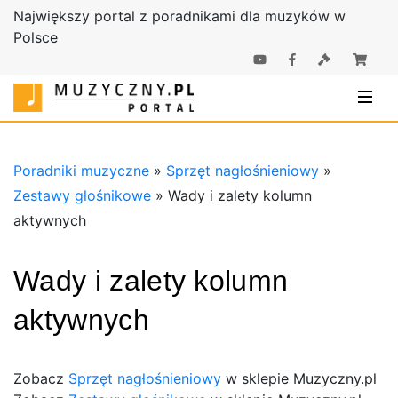
Największy portal z poradnikami dla muzyków w
Polsce
Poradniki |
Poradniki
Sklep
muzyczne |
Muzyczny.pl
Sklep
Muzyczny.pl
Poradniki muzyczne
»
Sprzęt nagłośnieniowy
»
Zestawy głośnikowe
»
Wady i zalety kolumn
aktywnych
Wady i zalety kolumn
aktywnych
Zobacz
Sprzęt nagłośnieniowy
w sklepie Muzyczny.pl