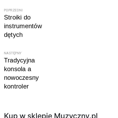
Nawigacja
POPRZEDNI
Stroiki do
wpisu
instrumentów
dętych
Poprzedni
NASTĘPNY
Tradycyjna
konsola a
nowoczesny
kontroler
Następny
Kup w sklepie Muzyczny.pl