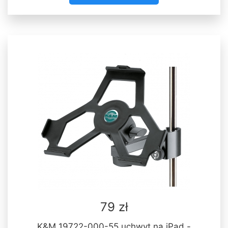
79 zł
K&M 19722-000-55 uchwyt na iPad -