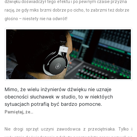
dźwięku doświadczył tego efektu i po pewnym czasie przyzna
rację, że gdy miks brzmi dobrze po cicho, to zabrzmi też dobrze
głośno – niestety nie na odwrót!
Mimo, że wielu inżynierów dźwięku nie uznaje
obecności słuchawek w studio, to w niektóych
sytuacjach potrafią być bardzo pomocne.
Pamiętaj, że…
Nie drogi sprzęt uczyni zawodowca z przeciętniaka. Tylko i