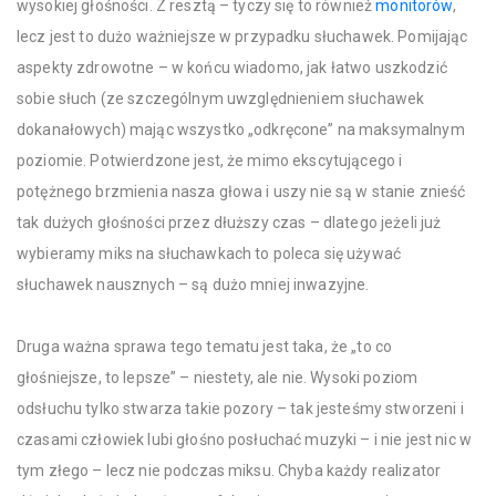
wysokiej głośności. Z resztą – tyczy się to również
monitorów
,
lecz jest to dużo ważniejsze w przypadku słuchawek. Pomijając
aspekty zdrowotne – w końcu wiadomo, jak łatwo uszkodzić
sobie słuch (ze szczególnym uwzględnieniem słuchawek
dokanałowych) mając wszystko „odkręcone” na maksymalnym
poziomie. Potwierdzone jest, że mimo ekscytującego i
potężnego brzmienia nasza głowa i uszy nie są w stanie znieść
tak dużych głośności przez dłuższy czas – dlatego jeżeli już
wybieramy miks na słuchawkach to poleca się używać
słuchawek nausznych – są dużo mniej inwazyjne.
Druga ważna sprawa tego tematu jest taka, że „to co
głośniejsze, to lepsze” – niestety, ale nie. Wysoki poziom
odsłuchu tylko stwarza takie pozory – tak jesteśmy stworzeni i
czasami człowiek lubi głośno posłuchać muzyki – i nie jest nic w
tym złego – lecz nie podczas miksu. Chyba każdy realizator