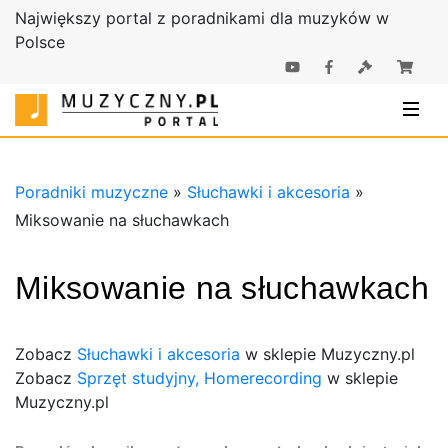
Największy portal z poradnikami dla muzyków w
Polsce
Poradniki |
Poradniki
Sklep
muzyczne |
Muzyczny.pl
Sklep
Muzyczny.pl
Poradniki muzyczne
»
Słuchawki i akcesoria
»
Miksowanie na słuchawkach
Miksowanie na słuchawkach
Zobacz
Słuchawki i akcesoria
w sklepie Muzyczny.pl
Zobacz
Sprzęt studyjny, Homerecording
w sklepie
Muzyczny.pl