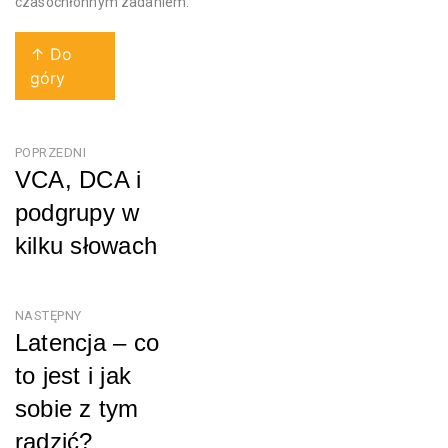
czasochłonnym zadaniem.
↑ Do
góry
Nawigacja
POPRZEDNI
VCA, DCA i
wpisu
podgrupy w
kilku słowach
Poprzedni
NASTĘPNY
Latencja – co
to jest i jak
sobie z tym
radzić?