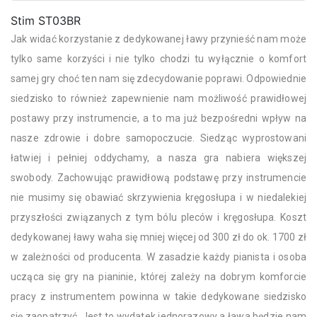
Stim ST03BR
Jak widać korzystanie z dedykowanej ławy przynieść nam może
tylko same korzyści i nie tylko chodzi tu wyłącznie o komfort
samej gry choć ten nam się zdecydowanie poprawi. Odpowiednie
siedzisko to również zapewnienie nam możliwość prawidłowej
postawy przy instrumencie, a to ma już bezpośredni wpływ na
nasze zdrowie i dobre samopoczucie. Siedząc wyprostowani
łatwiej i pełniej oddychamy, a nasza gra nabiera większej
swobody. Zachowując prawidłową podstawę przy instrumencie
nie musimy się obawiać skrzywienia kręgosłupa i w niedalekiej
przyszłości związanych z tym bólu pleców i kręgosłupa. Koszt
dedykowanej ławy waha się mniej więcej od 300 zł do ok. 1700 zł
w zależności od producenta. W zasadzie każdy pianista i osoba
ucząca się gry na pianinie, której zależy na dobrym komforcie
pracy z instrumentem powinna w takie dedykowane siedzisko
się zaopatrzyć. Jest to wydatek jednorazowy a ława będzie nam