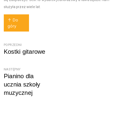
służyła przez wiele lat.
↑ Do
góry
Nawigacja
POPRZEDNI
Kostki gitarowe
wpisu
Poprzedni
NASTĘPNY
Pianino dla
ucznia szkoły
muzycznej
Następny