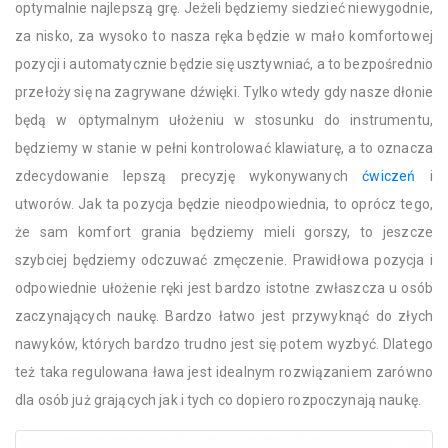
optymalnie najlepszą grę. Jeżeli będziemy siedzieć niewygodnie,
za nisko, za wysoko to nasza ręka będzie w mało komfortowej
pozycji i automatycznie będzie się usztywniać, a to bezpośrednio
przełoży się na zagrywane dźwięki. Tylko wtedy gdy nasze dłonie
będą w optymalnym ułożeniu w stosunku do instrumentu,
będziemy w stanie w pełni kontrolować klawiaturę, a to oznacza
zdecydowanie lepszą precyzję wykonywanych
ćwiczeń
i
utworów. Jak ta pozycja będzie nieodpowiednia, to oprócz tego,
że sam komfort grania będziemy mieli gorszy, to jeszcze
szybciej będziemy odczuwać zmęczenie. Prawidłowa pozycja i
odpowiednie ułożenie ręki jest bardzo istotne zwłaszcza u osób
zaczynających naukę. Bardzo łatwo jest przywyknąć do złych
nawyków, których bardzo trudno jest się potem wyzbyć. Dlatego
też taka regulowana ława jest idealnym rozwiązaniem zarówno
dla osób już grających jak i tych co dopiero rozpoczynają naukę.