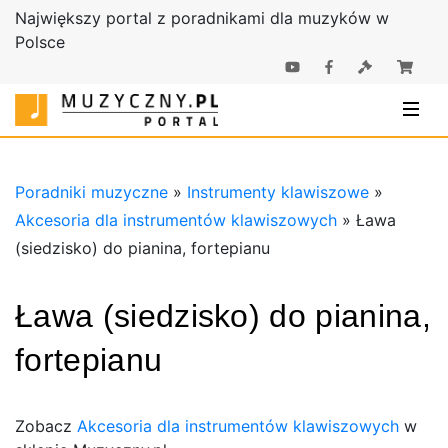
Największy portal z poradnikami dla muzyków w
Polsce
Poradniki |
Poradniki
Sklep
muzyczne |
Muzyczny.pl
Sklep
Muzyczny.pl
Poradniki muzyczne
»
Instrumenty klawiszowe
»
Akcesoria dla instrumentów klawiszowych
»
Ława
(siedzisko) do pianina, fortepianu
Ława (siedzisko) do pianina,
fortepianu
Zobacz
Akcesoria dla instrumentów klawiszowych
w