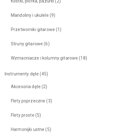
Kostki, piórka, pazurki
(2)
Mandoliny i ukulele
(9)
Przetworniki gitarowe
(1)
Struny gitarowe
(6)
Wzmacniacze i kolumny gitarowe
(18)
Instrumenty dęte
(45)
Akcesoria dęte
(2)
Flety poprzeczne
(3)
Flety proste
(5)
Harmonijki ustne
(5)