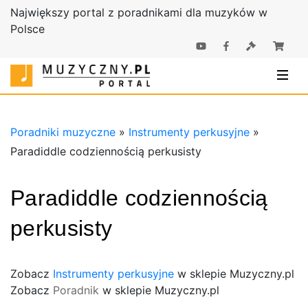
Największy portal z poradnikami dla muzyków w
Polsce
Poradniki |
Poradniki
Sklep
muzyczne |
Muzyczny.pl
Sklep
Muzyczny.pl
Poradniki muzyczne
»
Instrumenty perkusyjne
»
Paradiddle codziennością perkusisty
Paradiddle codziennością
perkusisty
Zobacz
Instrumenty perkusyjne
w sklepie Muzyczny.pl
Zobacz
Poradnik
w sklepie Muzyczny.pl