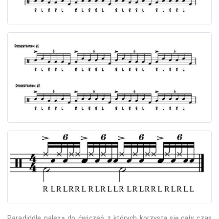
Paradiddle należą do ćwiczeń z których korzysta się cały czas