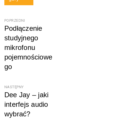
Nawigacja
POPRZEDNI
Podłączenie
wpisu
studyjnego
mikrofonu
pojemnościowe
go
Poprzedni
NASTĘPNY
Dee Jay – jaki
interfejs audio
wybrać?
Następny