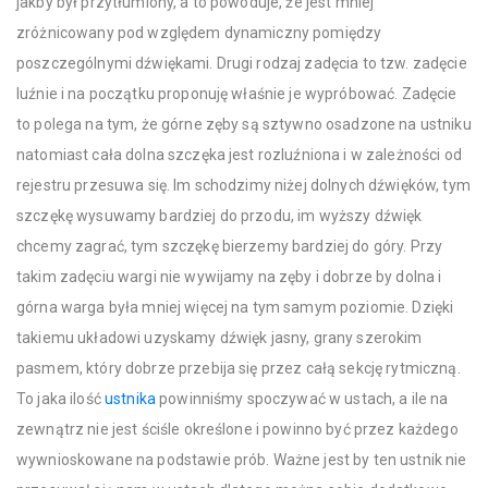
jakby był przytłumiony, a to powoduje, że jest mniej
zróżnicowany pod względem dynamiczny pomiędzy
poszczególnymi dźwiękami. Drugi rodzaj zadęcia to tzw. zadęcie
luźnie i na początku proponuję właśnie je wypróbować. Zadęcie
to polega na tym, że górne zęby są sztywno osadzone na ustniku
natomiast cała dolna szczęka jest rozluźniona i w zależności od
rejestru przesuwa się. Im schodzimy niżej dolnych dźwięków, tym
szczękę wysuwamy bardziej do przodu, im wyższy dźwięk
chcemy zagrać, tym szczękę bierzemy bardziej do góry. Przy
takim zadęciu wargi nie wywijamy na zęby i dobrze by dolna i
górna warga była mniej więcej na tym samym poziomie. Dzięki
takiemu układowi uzyskamy dźwięk jasny, grany szerokim
pasmem, który dobrze przebija się przez całą sekcję rytmiczną.
To jaka ilość
ustnika
powinniśmy spoczywać w ustach, a ile na
zewnątrz nie jest ściśle określone i powinno być przez każdego
wywnioskowane na podstawie prób. Ważne jest by ten ustnik nie