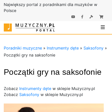
Największy portal z poradnikami dla muzyków w
Polsce
Poradniki |
Poradniki
Sklep
muzyczne |
Muzyczny.pl
Sklep
Muzyczny.pl
Poradniki muzyczne
»
Instrumenty dęte
»
Saksofony
»
Początki gry na saksofonie
Początki gry na saksofonie
Zobacz
Instrumenty dęte
w sklepie Muzyczny.pl
Zobacz
Saksofony
w sklepie Muzyczny.pl