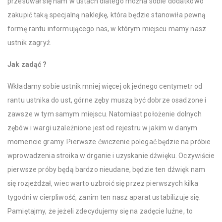
przesuwał się nam w ustach dlatego można sobie dodatkowo
zakupić taką specjalną naklejkę, która będzie stanowiła pewną
formę rantu informującego nas, w którym miejscu mamy nasz
ustnik zagryź.
Jak zadąć ?
Wkładamy sobie ustnik mniej więcej ok jednego centymetr od
rantu ustnika do ust, górne zęby muszą być dobrze osadzone i
zawsze w tym samym miejscu. Natomiast położenie dolnych
zębów i wargi uzależnione jest od rejestru w jakim w danym
momencie gramy. Pierwsze ćwiczenie polegać będzie na próbie
wprowadzenia stroika w drganie i uzyskanie dźwięku. Oczywiście
pierwsze próby będą bardzo nieudane, będzie ten dźwięk nam
się rozjeżdżał, wiec warto uzbroić się przez pierwszych kilka
tygodni w cierpliwość, zanim ten nasz aparat ustabilizuje się.
Pamiętajmy, że jeżeli zdecydujemy się na zadęcie luźne, to