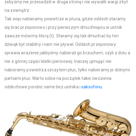
żebyśmy nie przesadzili w druga stronę i nie wywalili wargi zbyt
na zewnątrz.
Tak więc nabieramy powietrze w płuca, gdzie oddech staramy
się brać przeponowo i przy pierwszym dmuchnięciu w ustnik
zawsze mówimy literę (t). Staramy się tak dmuchać by ten
dźwięk był stabilny i nam nie pływał. Oddech przeponowy
sprawia wrażenie jakbyśmy nabierali go brzuchem, czyli z dołu a
nie z górnej części klatki piersiowej. Inaczej ujmując nie
nabieramy powietrza szczytem płuc, tylko nabieramy je dolnymi
partiami płuc. Warto sobie na początek takie ćwiczenia
oddechowe porobić same bez ustnika i
saksofonu
.