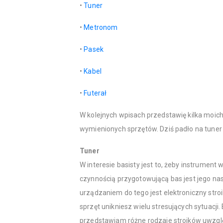
•
Tuner
•
Metronom
•
Pasek
•
Kabel
•
Futerał
W kolejnych wpisach przedstawię kilka moic
wymienionych sprzętów. Dziś padło na tuner 
Tuner
W interesie basisty jest to, żeby instrument 
czynnością przygotowującą bas jest jego nas
urządzaniem do tego jest elektroniczny stro
sprzęt unikniesz wielu stresujących sytuacji.
przedstawiam różne rodzaje stroików uwzględ