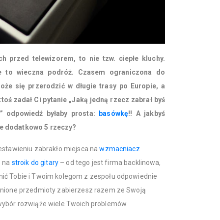
h przed telewizorem, to nie tzw. ciepłe kluchy.
e to wieczna podróż. Czasem ograniczona do
oże się przerodzić w długie trasy po Europie, a
ktoś zadał Ci pytanie „Jaką jedną rzecz zabrał byś
” odpowiedź byłaby prosta:
basówkę
!! A jakbyś
ze dodatkowo 5 rzeczy?
zestawieniu zabrakło miejsca na
wzmacniacz
e na
stroik do gitary
– od tego jest firma backlinowa,
nić Tobie i Twoim kolegom z zespołu odpowiednie
ienione przedmioty zabierzesz razem ze Swoją
wybór rozwiąże wiele Twoich problemów.