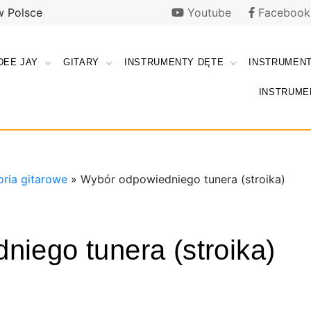
w Polsce
Youtube
Facebook
DEE JAY
GITARY
INSTRUMENTY DĘTE
INSTRUMEN
i |
ki
INSTRUME
e |
y.pl
y.pl
ria gitarowe
»
Wybór odpowiedniego tunera (stroika)
iego tunera (stroika)