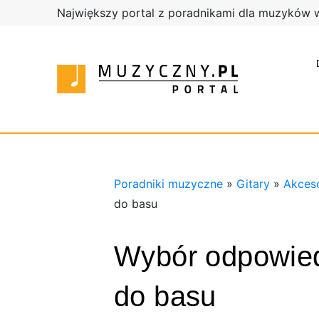
Największy portal z poradnikami dla muzyków 
Poradnik
Poradni
Sklep
muzyczn
Muzyczn
Sklep
Muzyczn
Poradniki muzyczne
»
Gitary
»
Akceso
do basu
Wybór odpowiedn
do basu