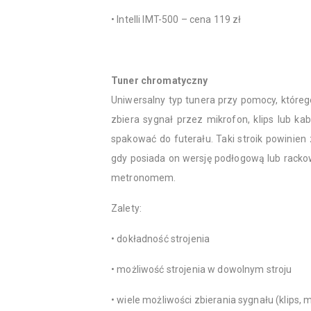
• Intelli IMT-500 – cena 119 zł
Tuner chromatyczny
Uniwersalny typ tunera przy pomocy, któreg
zbiera sygnał przez mikrofon, klips lub ka
spakować do futerału. Taki stroik powinien
gdy posiada on wersję podłogową lub rackow
metronomem.
Zalety:
• dokładność strojenia
• możliwość strojenia w dowolnym stroju
• wiele możliwości zbierania sygnału (klips, 