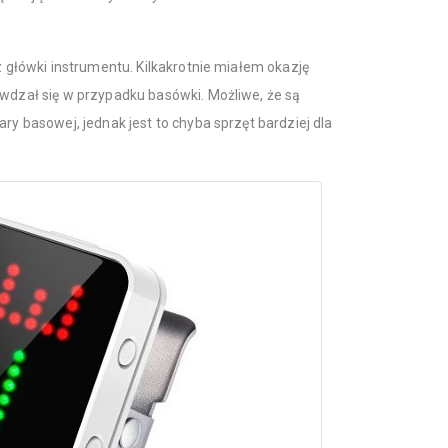
 z główki instrumentu. Kilkakrotnie miałem okazję
awdzał się w przypadku basówki. Możliwe, że są
ry basowej, jednak jest to chyba sprzęt bardziej dla