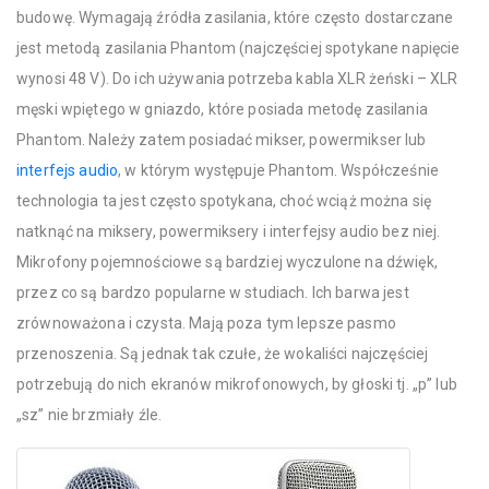
budowę. Wymagają źródła zasilania, które często dostarczane
jest metodą zasilania Phantom (najczęściej spotykane napięcie
wynosi 48 V). Do ich używania potrzeba kabla XLR żeński – XLR
męski wpiętego w gniazdo, które posiada metodę zasilania
Phantom. Należy zatem posiadać mikser, powermikser lub
interfejs audio
, w którym występuje Phantom. Współcześnie
technologia ta jest często spotykana, choć wciąż można się
natknąć na miksery, powermiksery i interfejsy audio bez niej.
Mikrofony pojemnościowe są bardziej wyczulone na dźwięk,
przez co są bardzo popularne w studiach. Ich barwa jest
zrównoważona i czysta. Mają poza tym lepsze pasmo
przenoszenia. Są jednak tak czułe, że wokaliści najczęściej
potrzebują do nich ekranów mikrofonowych, by głoski tj. „p” lub
„sz” nie brzmiały źle.