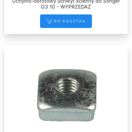
Uchylno-obrotowy uchwyt ścienny do Stinger
G3 10 - WYPRZEDAŻ
DO KOSZYKA