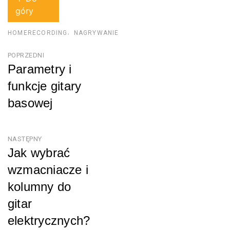
góry
HOMERECORDING
NAGRYWANIE
Nawigacja
POPRZEDNI
Parametry i
wpisu
funkcje gitary
basowej
Poprzedni
NASTĘPNY
Jak wybrać
wzmacniacze i
kolumny do
gitar
elektrycznych?