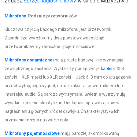
Zobacz
Sprzęt nagłośnieniowy
w sklepie Muzyczny.pl
Mikrofony
. Rodzaje przetworników.
Kluczowa częścią każdego mikrofonu jest przetwornik.
Zasadniczo wyróżniamy dwa podstawowe rodzaje
przetworników: dynamiczne i pojemnościowe.
Mikrofony dynamiczne
mają prostą budowę i nie wymagają
zewnętrznego zasilania. Wystarczy podłączyć je
kablem
XLR
żeński – XLR męski lub XLR żeński – Jack 6 ,3 mm do urządzenia
przechwytującego sygnał, np. do miksera, powermiksera lub
interfejsu audio. Są bardzo wytrzymałe. Świetnie wytrzymują
wysokie ciśnienie akustyczne. Doskonale sprawdzają się w
nagłaśnianiu głośnych źródeł dźwięku. Charakterystykę ich
brzmienia można nazwać ciepłą.
Mikrofony pojemnościowe
mają bardziej skomplikowaną