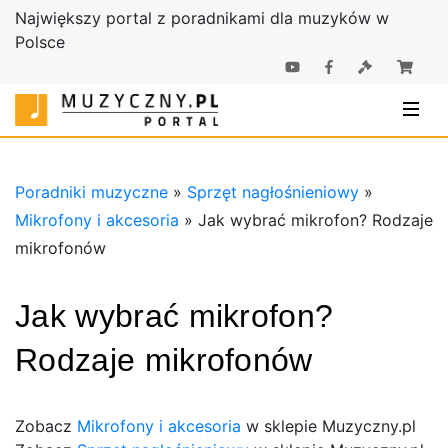
Największy portal z poradnikami dla muzyków w
Polsce
Poradniki |
Poradniki
Sklep
muzyczne |
Muzyczny.pl
Sklep
Muzyczny.pl
Poradniki muzyczne
»
Sprzęt nagłośnieniowy
»
Mikrofony i akcesoria
»
Jak wybrać mikrofon? Rodzaje
mikrofonów
Jak wybrać mikrofon?
Rodzaje mikrofonów
Zobacz
Mikrofony i akcesoria
w sklepie Muzyczny.pl