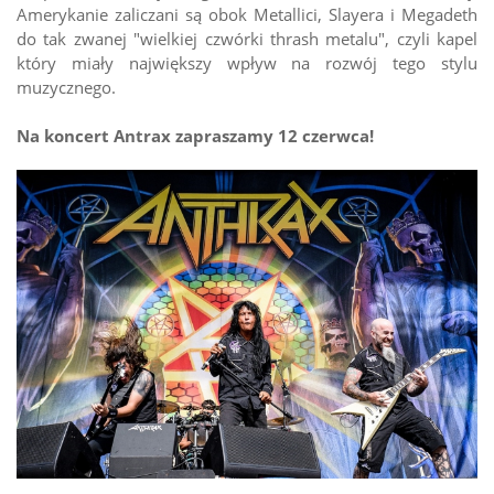
Amerykanie zaliczani są obok Metallici, Slayera i Megadeth
do tak zwanej "wielkiej czwórki thrash metalu", czyli kapel
który miały największy wpływ na rozwój tego stylu
muzycznego.
Na koncert Antrax zapraszamy 12 czerwca!