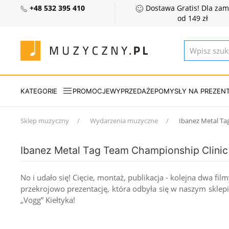
+48 532 395 410
Dostawa Gratis! Dla za
od 149 zł
KATEGORIE
PROMOCJE
WYPRZEDAŻE
POMYSŁY NA PREZEN
Sklep muzyczny
Wydarzenia muzyczne
Ibanez Metal Tag
Ibanez Metal Tag Team Championship Clinic T
No i udało się! Cięcie, montaż, publikacja - kolejna dwa f
przekrojowo prezentację, która odbyła się w naszym skle
„Vogg” Kiełtyka!