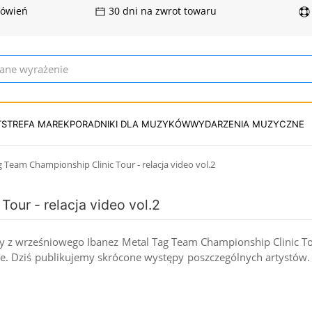
mówień
30 dni na zwrot towaru
T
STREFA MAREK
PORADNIKI DLA MUZYKÓW
WYDARZENIA MUZYCZNE
 Team Championship Clinic Tour - relacja video vol.2
our - relacja video vol.2
ilmy z wrześniowego Ibanez Metal Tag Team Championship Clinic T
pie. Dziś publikujemy skrócone występy poszczególnych artystów