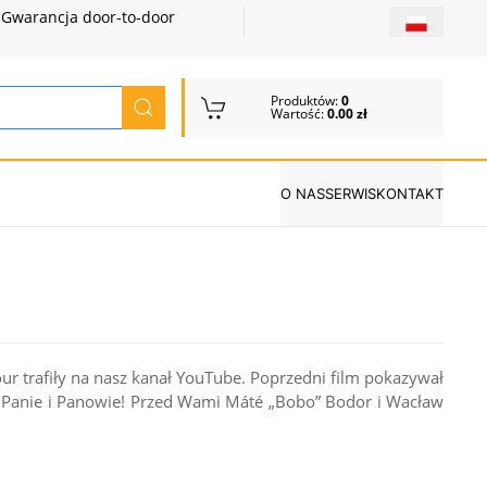
Gwarancja door-to-door
Produktów:
0
Wartość:
0.00 zł
O NAS
SERWIS
KONTAKT
our trafiły na nasz kanał YouTube. Poprzedni film pokazywał
. Panie i Panowie! Przed Wami Máté „Bobo” Bodor i Wacław