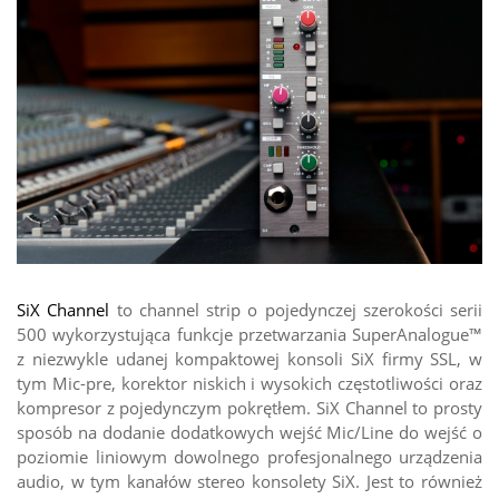
SiX Channel
to channel strip o pojedynczej szerokości serii
500 wykorzystująca funkcje przetwarzania SuperAnalogue™
z niezwykle udanej kompaktowej konsoli SiX firmy SSL, w
tym Mic-pre, korektor niskich i wysokich częstotliwości oraz
kompresor z pojedynczym pokrętłem. SiX Channel to prosty
sposób na dodanie dodatkowych wejść Mic/Line do wejść o
poziomie liniowym dowolnego profesjonalnego urządzenia
audio, w tym kanałów stereo konsolety SiX. Jest to również