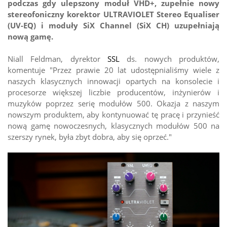
podczas gdy ulepszony moduł VHD+, zupełnie nowy
stereofoniczny korektor ULTRAVIOLET Stereo Equaliser
(UV-EQ) i moduły SiX Channel (SiX CH) uzupełniają
nową gamę.
Niall Feldman, dyrektor
SSL
ds. nowych produktów,
komentuje "Przez prawie 20 lat udostępnialiśmy wiele z
naszych klasycznych innowacji opartych na konsolecie i
procesorze większej liczbie producentów, inżynierów i
muzyków poprzez serię modułów 500. Okazja z naszym
nowszym produktem, aby kontynuować tę pracę i przynieść
nową gamę nowoczesnych, klasycznych modułów 500 na
szerszy rynek, była zbyt dobra, aby się oprzeć."