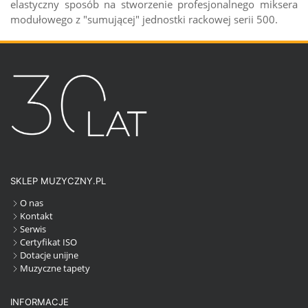
elastyczny sposób na stworzenie profesjonalnego miksera
modułowego z "sumującej" jednostki rackowej serii 500.
SKLEP MUZYCZNY.PL
O nas
Kontakt
Serwis
Certyfikat ISO
Dotacje unijne
Muzyczne tapety
INFORMACJE