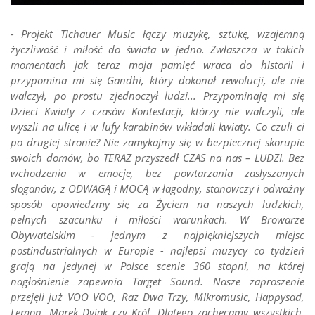
- Projekt Tichauer Music łączy muzykę, sztukę, wzajemną
życzliwość i miłość do świata w jedno. Zwłaszcza w takich
momentach jak teraz moja pamięć wraca do historii i
przypomina mi się Gandhi, który dokonał rewolucji, ale nie
walczył, po prostu zjednoczył ludzi... Przypominają mi się
Dzieci Kwiaty z czasów Kontestacji, którzy nie walczyli, ale
wyszli na ulicę i w lufy karabinów wkładali kwiaty. Co czuli ci
po drugiej stronie? Nie zamykajmy się w bezpiecznej skorupie
swoich domów, bo TERAZ przyszedł CZAS na nas – LUDZI. Bez
wchodzenia w emocje, bez powtarzania zasłyszanych
sloganów, z ODWAGĄ i MOCĄ w łagodny, stanowczy i odważny
sposób opowiedzmy się za Życiem na naszych ludzkich,
pełnych szacunku i miłości warunkach. W Browarze
Obywatelskim - jednym z najpiękniejszych miejsc
postindustrialnych w Europie - najlepsi muzycy co tydzień
grają na jedynej w Polsce scenie 360 stopni, na której
nagłośnienie zapewnia Target Sound. Nasze zaproszenie
przejęli już VOO VOO, Raz Dwa Trzy, MIkromusic, Happysad,
Lemon, Marek Dyjak czy Król. Dlatego zachęcamy wszystkich,