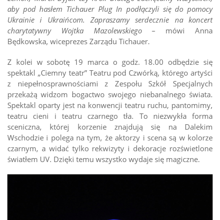
aby pod hasłem Tichauer Plug In podłączyli się do pomocy
Ukrainie i Ukraińcom. Zapraszamy serdecznie na koncert
charytatywny Wojtka Mazolewskiego –
mówi Anna
Będkowska, wiceprezes Zarządu Tichauer.
Z kolei w sobotę 19 marca o godz. 18.00 odbędzie się
spektakl „Ciemny teatr” Teatru pod Czwórką, którego artyści
z niepełnosprawnościami z Zespołu Szkół Specjalnych
przekażą widzom bogactwo swojego niebanalnego świata.
Spektakl oparty jest na konwencji teatru ruchu, pantomimy,
teatru cieni i teatru czarnego tła. To niezwykła forma
sceniczna, której korzenie znajdują się na Dalekim
Wschodzie i polega na tym, że aktorzy i scena są w kolorze
czarnym, a widać tylko rekwizyty i dekoracje rozświetlone
światłem UV. Dzięki temu wszystko wydaje się magiczne.