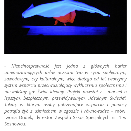
- Niepełnosprawność jest jedną z głównych barier
uniemożliwiających pełne uczestnictwo w życiu społecznym,
zawodowym, czy kulturalnym, więc dlatego od lat tworzymy
system wsparcia przeciwdziałający wykluczeniu społecznemu i
nazwaliśmy go: Świat Idealny. Projekt powstał z ...marzeń o
lepszym, bezpiecznym, przewidywalnym, „Idealnym Świecie”.
Takim, w którym osoby potrzebujące wsparcia i pomocy
potrafią żyć z uśmiechem w zgodzie i równowadze –
mówi
Iwona Dudek, dyrektor Zespołu Szkół Specjalnych nr 4 w
Sosnowcu.