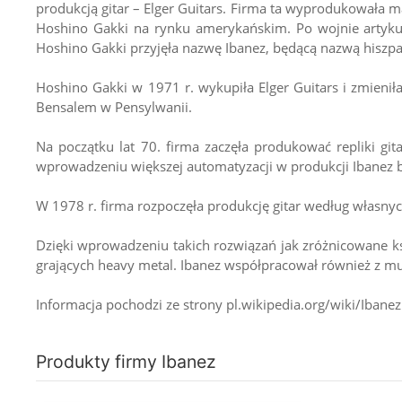
produkcją gitar – Elger Guitars. Firma ta wyprodukowała m
Hoshino Gakki na rynku amerykańskim. Po wojnie artykuł
Hoshino Gakki przyjęła nazwę Ibanez, będącą nazwą hiszpań
Hoshino Gakki w 1971 r. wykupiła Elger Guitars i zmieniła 
Bensalem w Pensylwanii.
Na początku lat 70. firma zaczęła produkować repliki gi
wprowadzeniu większej automatyzacji w produkcji Ibanez b
W 1978 r. firma rozpoczęła produkcję gitar według własny
Dzięki wprowadzeniu takich rozwiązań jak zróżnicowane ks
grających heavy metal. Ibanez współpracował również z mu
Informacja pochodzi ze strony pl.wikipedia.org/wiki/Ibanez
Produkty firmy Ibanez