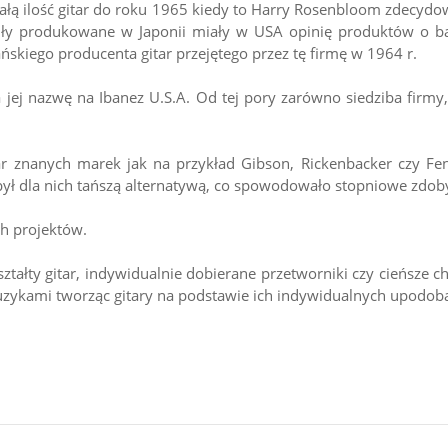
ałą ilość gitar do roku 1965 kiedy to Harry Rosenbloom zdecydo
y produkowane w Japonii miały w USA opinię produktów o bard
skiego producenta gitar przejętego przez tę firmę w 1964 r.
jej nazwę na Ibanez U.S.A. Od tej pory zarówno siedziba firmy, 
tar znanych marek jak na przykład Gibson, Rickenbacker czy F
ył dla nich tańszą alternatywą, co spowodowało stopniowe zdoby
ch projektów.
ztałty gitar, indywidualnie dobierane przetworniki czy cieńsze
zykami tworząc gitary na podstawie ich indywidualnych upodobań