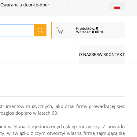
Gwarancja door-to-door
Produktów:
0
Wartość:
0.00 zł
O NAS
SERWIS
KONTAKT
nstrumentów muzycznych, jako dział firmy prowadzącej sieć
rozgłos dopiero w latach 60.
wanii w Stanach Zjednoczonych sklep muzyczny. Z powodu
y, w związku z czym otworzył własną firmę zajmującą się