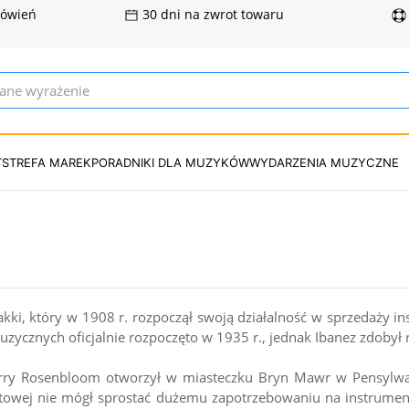
mówień
30 dni na zwrot towaru
T
STREFA MAREK
PORADNIKI DLA MUZYKÓW
WYDARZENIA MUZYCZNE
kki, który w 1908 r. rozpoczął swoją działalność w sprzedaży i
uzycznych oficjalnie rozpoczęto w 1935 r., jednak Ibanez zdobył 
 Harry Rosenbloom otworzył w miasteczku Bryn Mawr w Pensyl
atowej nie mógł sprostać dużemu zapotrzebowaniu na instrument