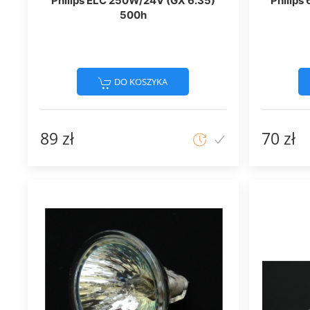
Philips ELC 250W/24V (GX 6.35)
Philip
500h
DO KOSZYKA
89 zł
70 zł