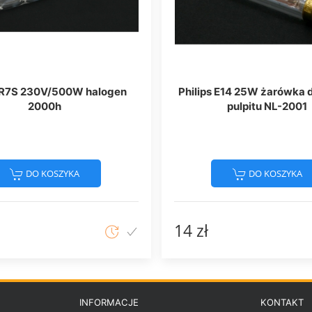
s R7S 230V/500W halogen
Philips E14 25W żarówka 
2000h
pulpitu NL-2001
DO KOSZYKA
DO KOSZYKA
14 zł
INFORMACJE
KONTAKT