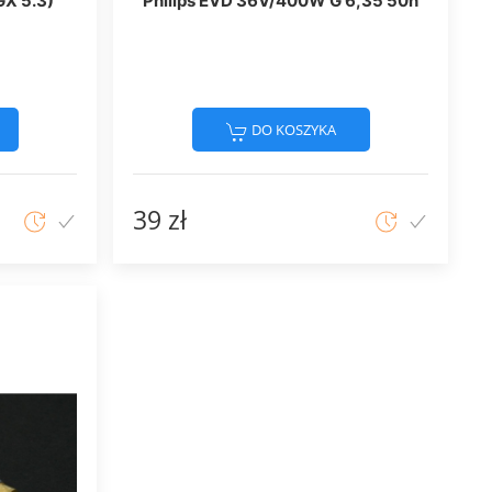
GX 5.3)
Philips EVD 36V/400W G 6,35 50h
DO KOSZYKA
39 zł