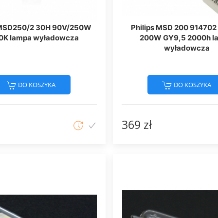
 MSD250/2 30H 90V/250W
Philips MSD 200 91470
0K lampa wyładowcza
200W GY9,5 2000h l
wyładowcza
DO KOSZYKA
DO KOSZYKA
369 zł