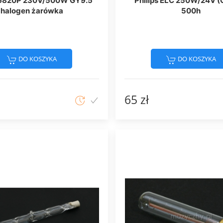
s 6820P 230V/500W GY9.5
Philips ELC 250W/24V (
halogen żarówka
500h
DO KOSZYKA
DO KOSZYKA
65 zł