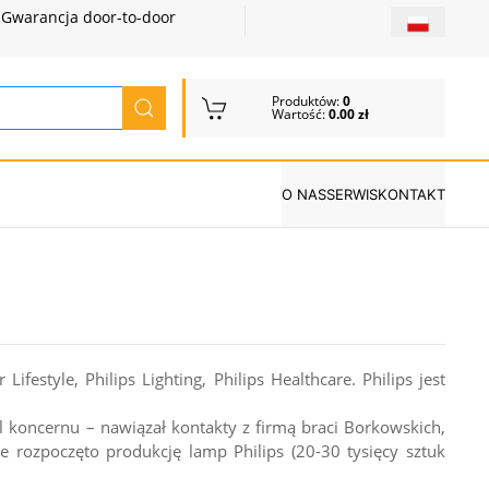
Gwarancja door-to-door
Produktów:
0
Wartość:
0.00 zł
O NAS
SERWIS
KONTAKT
festyle, Philips Lighting, Philips Healthcare. Philips jest
el koncernu – nawiązał kontakty z firmą braci Borkowskich,
rozpoczęto produkcję lamp Philips (20-30 tysięcy sztuk