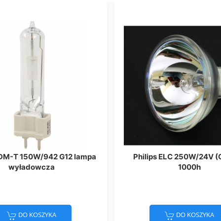
CDM-T 150W/942 G12 lampa
Philips ELC 250W/24V (
wyładowcza
1000h
DO KOSZYKA
DO KOSZYKA