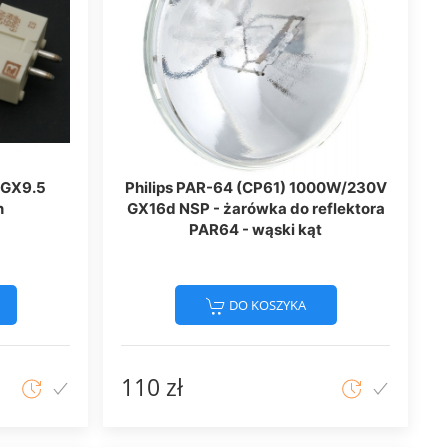
 GX9.5
Philips PAR-64 (CP61) 1000W/230V
n
GX16d NSP - żarówka do reflektora
PAR64 - wąski kąt
DO KOSZYKA
110 zł