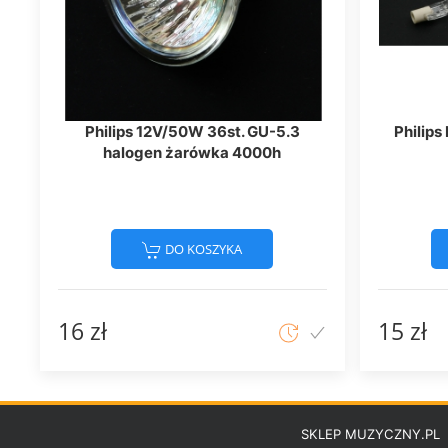
Philips 12V/50W 36st. GU-5.3
Philip
halogen żarówka 4000h
DO KOSZYKA
16 zł
15 zł
SKLEP MUZYCZNY.PL