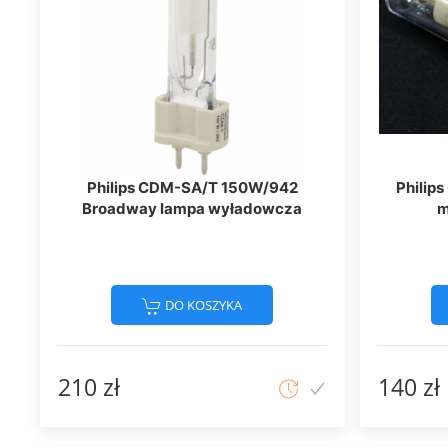
Philips CDM-SA/T 150W/942
Philip
Broadway lampa wyładowcza
m
DO KOSZYKA
210 zł
140 zł