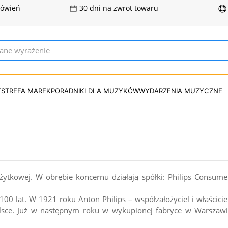
mówień
30 dni na zwrot towaru
T
STREFA MAREK
PORADNIKI DLA MUZYKÓW
WYDARZENIA MUZYCZNE
żytkowej. W obrębie koncernu działają spółki: Philips Consumer Li
 100 lat. W 1921 roku Anton Philips – współzałożyciel i właścici
lsce. Już w następnym roku w wykupionej fabryce w Warszawie 