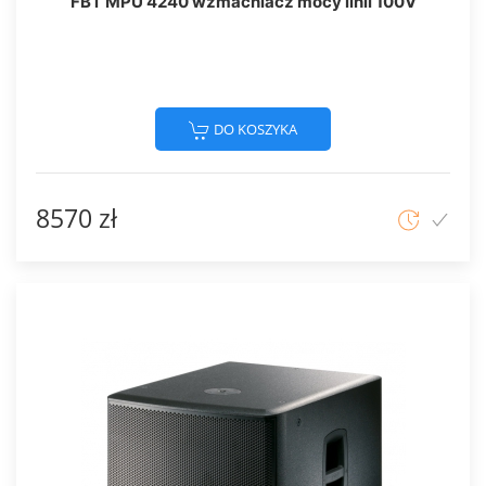
FBT MPU 4240 wzmacniacz mocy linii 100V
DO KOSZYKA
8570 zł