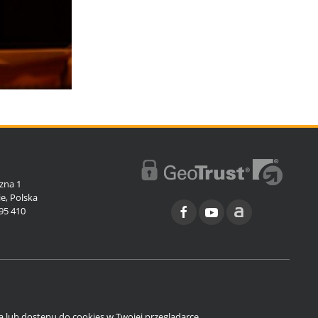
l
zna 1
e, Polska
95 410
ia lub dostępu do cookies w Twojej przeglądarce.