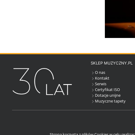
SKLEP MUZYCZNY.PL
O nas
Kontakt
Serwis
Certyfikat ISO
Dotacje unijne
Muzyczne tapety
Strona korzysta z plików Cookies w celu realiza