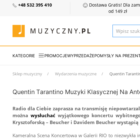
+48 532 395 410
Dostawa Gratis! Dla za
od 149 zł
KATEGORIE
PROMOCJE
WYPRZEDAŻE
POMYSŁY NA PREZEN
Sklep muzyczny
Wydarzenia muzyczne
Quentin Taranti
Quentin Tarantino Muzyki Klasycznej Na Ante
Radio dla Ciebie zaprasza na transmisję niepowtarza
można
wysłuchać
wyjątkowego koncertu wybitneg
Krysztoforską – Beucher i Davidem Beucher wystąpią 
Kameralna Scena Koncertowa w Galerii RIO to niezwykła in