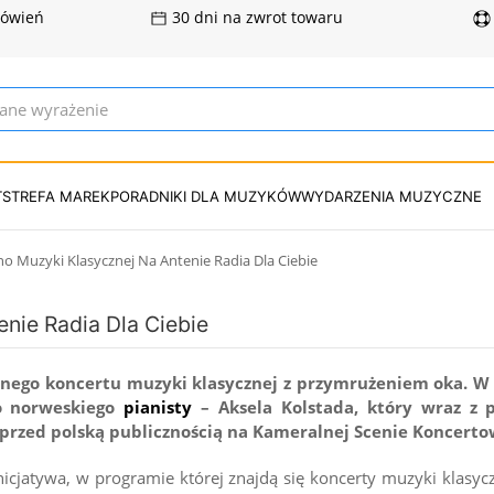
mówień
30 dni na zwrot towaru
T
STREFA MAREK
PORADNIKI DLA MUZYKÓW
WYDARZENIA MUZYCZNE
no Muzyki Klasycznej Na Antenie Radia Dla Ciebie
nie Radia Dla Ciebie
lnego koncertu muzyki klasycznej z przymrużeniem oka. W 
o norweskiego
pianisty
– Aksela Kolstada, który wraz z
przed polską publicznością na Kameralnej Scenie Koncertow
icjatywa, w programie której znajdą się koncerty muzyki klasy