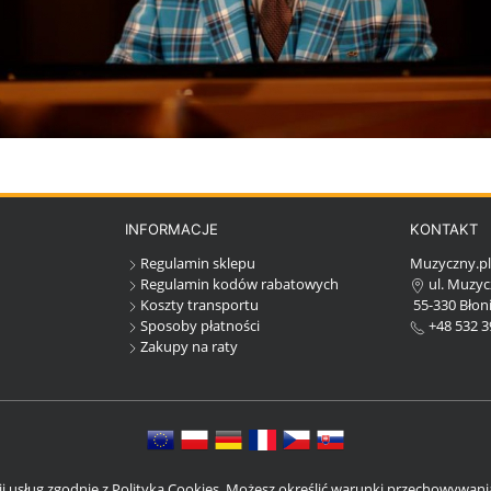
INFORMACJE
KONTAKT
Regulamin sklepu
Muzyczny.p
Regulamin kodów rabatowych
ul. Muzyc
Koszty transportu
55-330 Błoni
Sposoby płatności
+48 532 3
Zakupy na raty
cji usług zgodnie z Polityką Cookies. Możesz określić warunki przechowywan