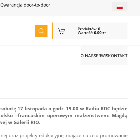
Gwarancja door-to-door
Produktów:
0
Wartość:
0.00 zł
O NAS
SERWIS
KONTAKT
sobotę 17 listopada o godz. 19.00 w Radiu RDC będzie
 polsko –francuskim operowym małżeństwem: Magdą
ej w Galerii RIO.
cznej oraz projekty edukacyjne, mające na celu promowanie