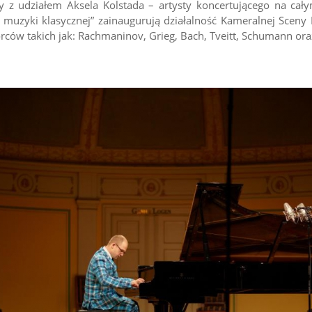
y z udziałem Aksela Kolstada – artysty koncertującego na cał
muzyki klasycznej” zainaugurują działalność Kameralnej Sceny 
ców takich jak: Rachmaninov, Grieg, Bach, Tveitt, Schumann ora