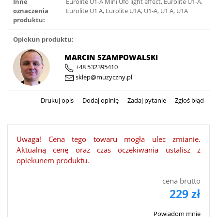
Inne
Eurolite U1-A Mini Ufo light effect, Eurolite U1-A,
oznaczenia
Eurolite U1 A, Eurolite U1A, U1-A, U1 A, U1A
produktu:
Opiekun produktu:
MARCIN SZAMPOWALSKI
+48 532395410
sklep@muzyczny.pl
Drukuj opis
Dodaj opinię
Zadaj pytanie
Zgłoś błąd
Uwaga! Cena tego towaru mogła ulec zmianie.
Aktualną cenę oraz czas oczekiwania ustalisz z
opiekunem produktu.
cena brutto
229 zł
Powiadom mnie