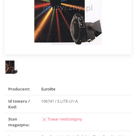
Producent:
Eurolite
Id towaru /
106741 / E.LITE-U1-A
Kod:
Stan
Towar niedostępny
magazynu: