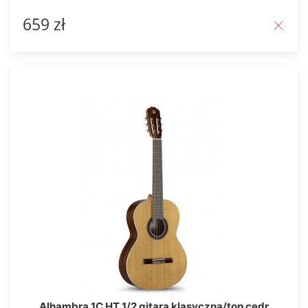
659 zł
Alhambra 1C HT 1/2 gitara klasyczna/top cedr