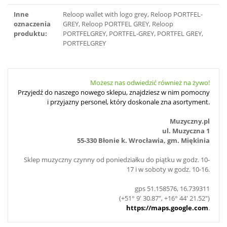
Inne
Reloop wallet with logo grey, Reloop PORTFEL-
oznaczenia
GREY, Reloop PORTFEL GREY, Reloop
produktu:
PORTFELGREY, PORTFEL-GREY, PORTFEL GREY,
PORTFELGREY
Możesz nas odwiedzić również na żywo!
Przyjedź do naszego nowego sklepu, znajdziesz w nim pomocny
i przyjazny personel, który doskonale zna asortyment.
Muzyczny.pl
ul. Muzyczna 1
55-330 Błonie k. Wrocławia, gm. Miękinia
Sklep muzyczny czynny od poniedziałku do piątku w godz. 10-
17 i w soboty w godz. 10-16.
gps 51.158576, 16.739311
(+51° 9' 30.87", +16° 44' 21.52")
https://maps.google.com
.