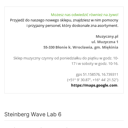
Możesz nas odwiedzić również na żywo!
Przyjedź do naszego nowego sklepu, znajdziesz w nim pomocny
i przyjazny personel, który doskonale zna asortyment.
Muzyczny.pl
ul. Muzyczna 1
55-330 Błonie k. Wrocławia, gm. Miękinia
Sklep muzyczny czynny od poniedziałku do piątku w godz. 10-
17 i w soboty w godz. 10-16.
gps 51.158576, 16.739311
(+51° 9' 30.87", +16° 44' 21.52")
https://maps.google.com
.
Steinberg Wave Lab 6