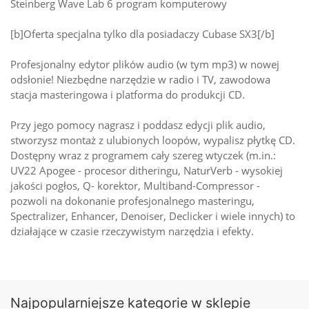
Steinberg Wave Lab 6 program komputerowy
[b]Oferta specjalna tylko dla posiadaczy Cubase SX3[/b]
Profesjonalny edytor plików audio (w tym mp3) w nowej
odsłonie! Niezbędne narzędzie w radio i TV, zawodowa
stacja masteringowa i platforma do produkcji CD.
Przy jego pomocy nagrasz i poddasz edycji plik audio,
stworzysz montaż z ulubionych loopów, wypalisz płytkę CD.
Dostępny wraz z programem cały szereg wtyczek (m.in.:
UV22 Apogee - procesor ditheringu, NaturVerb - wysokiej
jakości pogłos, Q- korektor, Multiband-Compressor -
pozwoli na dokonanie profesjonalnego masteringu,
Spectralizer, Enhancer, Denoiser, Declicker i wiele innych) to
działające w czasie rzeczywistym narzędzia i efekty.
Najpopularniejsze kategorie w sklepie