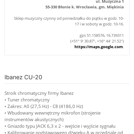
ul. Muzyczna 1
55-330 Błonie k. Wrocławia, gm. Miękinia
Sklep muzyczny czynny od poniedziałku do piątku w godz. 10-
17 i w soboty w godz. 10-16.
gps 51.158576, 16.739311
(+51° 9' 30.87", +16° 44' 21.52")
https://maps.google.com
.
Ibanez CU-20
Stroik chromatyczny firmy Ibanez
• Tuner chromatyczny
• Zakres: A0 (27,5 Hz) - C8 (4186,0 Hz)
• Wbudowany wewnętrzny mikrofon (strojenie
instrumentów akustycznych)
• Gniazdo typu JACK 6,3 x 2 - wejście i wyjście sygnału
• Kalibrowanie podstawowego dźwięku A w przedziale od