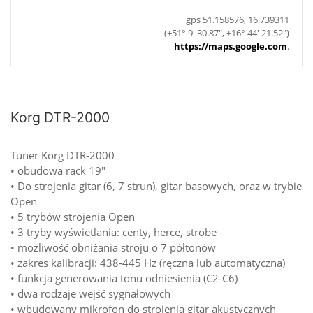
gps 51.158576, 16.739311
(+51° 9' 30.87", +16° 44' 21.52")
https://maps.google.com
.
Korg DTR-2000
Tuner Korg DTR-2000
• obudowa rack 19"
• Do strojenia gitar (6, 7 strun), gitar basowych, oraz w trybie
Open
• 5 trybów strojenia Open
• 3 tryby wyświetlania: centy, herce, strobe
• możliwość obniżania stroju o 7 półtonów
• zakres kalibracji: 438-445 Hz (ręczna lub automatyczna)
• funkcja generowania tonu odniesienia (C2-C6)
• dwa rodzaje wejść sygnałowych
• wbudowany mikrofon do strojenia gitar akustycznych