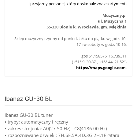
i przyjazny personel, który doskonale zna asortyment.
Muzyczny.pl
ul. Muzyczna 1
55-330 Błonie k. Wrocławia, gm. Miękinia
Sklep muzyczny czynny od poniedziałku do piątku w godz. 10-
17 i w soboty w godz. 10-16.
gps 51.158576, 16.739311
(+51° 9' 30.87", +16° 44' 21.52")
https://maps.google.com
.
Ibanez GU-30 BL
Ibanez GU-30 BL tuner
• tryby: automatyczny i ręczny
• zakres strojenia: A0(27.50 Hz) - C8(4186.00 Hz)
• rozpoznawane dźwięki: 7H,6E,5A,4D,3G,2H,1E gitara