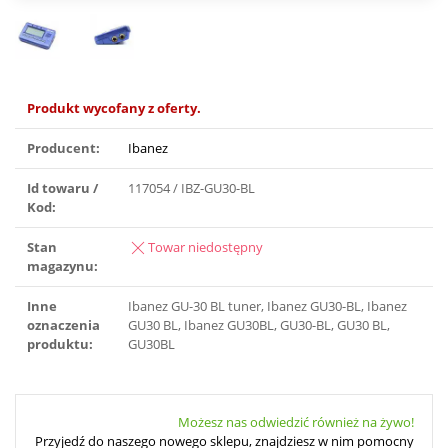
Produkt wycofany z oferty.
Producent:
Ibanez
Id towaru /
117054 / IBZ-GU30-BL
Kod:
Stan
Towar niedostępny
magazynu:
Inne
Ibanez GU-30 BL tuner, Ibanez GU30-BL, Ibanez
oznaczenia
GU30 BL, Ibanez GU30BL, GU30-BL, GU30 BL,
produktu:
GU30BL
Możesz nas odwiedzić również na żywo!
Przyjedź do naszego nowego sklepu, znajdziesz w nim pomocny