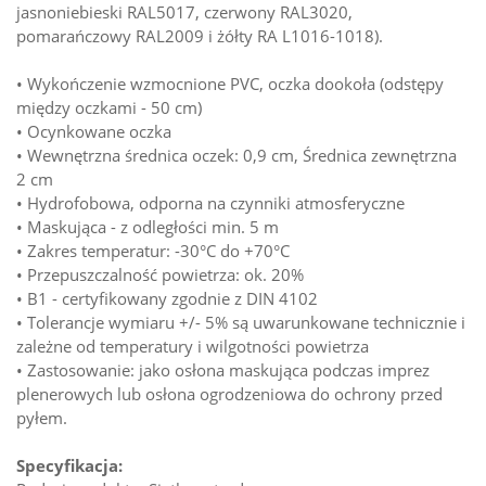
jasnoniebieski RAL5017, czerwony RAL3020,
pomarańczowy RAL2009 i żółty RA L1016-1018).
• Wykończenie wzmocnione PVC, oczka dookoła (odstępy
między oczkami - 50 cm)
• Ocynkowane oczka
• Wewnętrzna średnica oczek: 0,9 cm, Średnica zewnętrzna
2 cm
• Hydrofobowa, odporna na czynniki atmosferyczne
• Maskująca - z odległości min. 5 m
• Zakres temperatur: -30°C do +70°C
• Przepuszczalność powietrza: ok. 20%
• B1 - certyfikowany zgodnie z DIN 4102
• Tolerancje wymiaru +/- 5% są uwarunkowane technicznie i
zależne od temperatury i wilgotności powietrza
• Zastosowanie: jako osłona maskująca podczas imprez
plenerowych lub osłona ogrodzeniowa do ochrony przed
pyłem.
Specyfikacja: