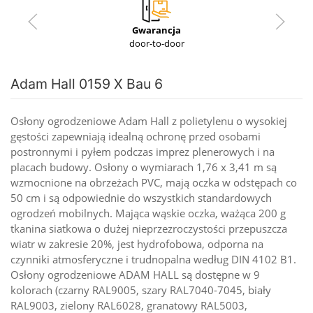
Gwarancja
door-to-door
Adam Hall 0159 X Bau 6
Osłony ogrodzeniowe Adam Hall z polietylenu o wysokiej
gęstości zapewniają idealną ochronę przed osobami
postronnymi i pyłem podczas imprez plenerowych i na
placach budowy. Osłony o wymiarach 1,76 x 3,41 m są
wzmocnione na obrzeżach PVC, mają oczka w odstępach co
50 cm i są odpowiednie do wszystkich standardowych
ogrodzeń mobilnych. Mająca wąskie oczka, ważąca 200 g
tkanina siatkowa o dużej nieprzezroczystości przepuszcza
wiatr w zakresie 20%, jest hydrofobowa, odporna na
czynniki atmosferyczne i trudnopalna według DIN 4102 B1.
Osłony ogrodzeniowe ADAM HALL są dostępne w 9
kolorach (czarny RAL9005, szary RAL7040-7045, biały
RAL9003, zielony RAL6028, granatowy RAL5003,