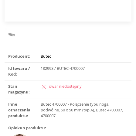
Producent:
Bütec
Id towaru /
182993 / BUTEC-4700007
Kod:
Stan
Towar niedostępny
magazynu:
Inne
Bütec 4700007 - Połączenie typu noga,
oznaczenia
podwójne, 50 x 50 mm (typ A), Bütec 4700007,
produktu:
4700007
Opiekun produktu: