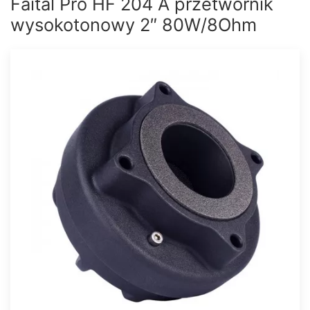
Faital Pro HF 204 A przetwornik
wysokotonowy 2″ 80W/8Ohm