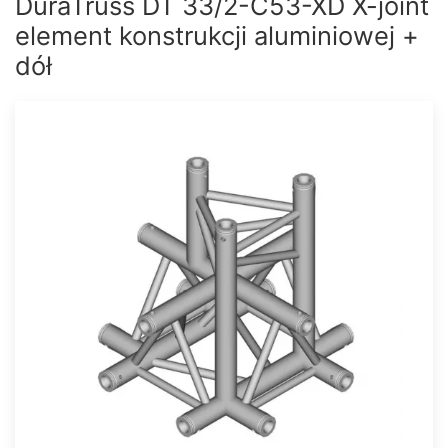
DuraTruss DT 33/2-C53-XD X-joint
element konstrukcji aluminiowej +
dół