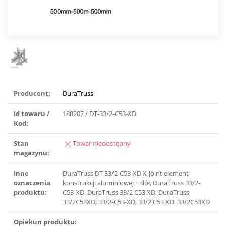
Producent:
DuraTruss
Id towaru /
188207 / DT-33/2-C53-XD
Kod:
Stan
Towar niedostępny
magazynu:
Inne
DuraTruss DT 33/2-C53-XD X-joint element
oznaczenia
konstrukcji aluminiowej + dół, DuraTruss 33/2-
produktu:
C53-XD, DuraTruss 33/2 C53 XD, DuraTruss
33/2C53XD, 33/2-C53-XD, 33/2 C53 XD, 33/2C53XD
Opiekun produktu: