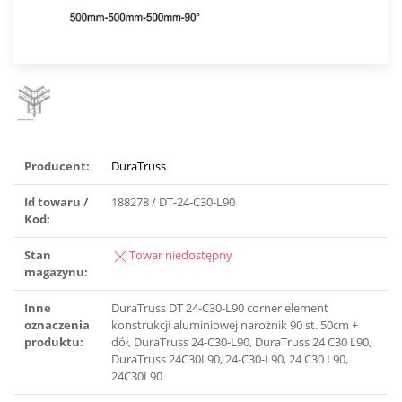
Producent:
DuraTruss
Id towaru /
188278 / DT-24-C30-L90
Kod:
Stan
Towar niedostępny
magazynu:
Inne
DuraTruss DT 24-C30-L90 corner element
oznaczenia
konstrukcji aluminiowej narożnik 90 st. 50cm +
produktu:
dół, DuraTruss 24-C30-L90, DuraTruss 24 C30 L90,
DuraTruss 24C30L90, 24-C30-L90, 24 C30 L90,
24C30L90