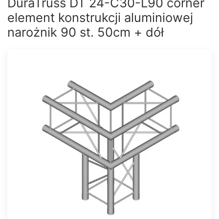
DuraTruss DT 24-C30-L90 corner
element konstrukcji aluminiowej
narożnik 90 st. 50cm + dół