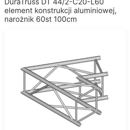
DuraTruss DT 44/2-C20-L60
element konstrukcji aluminiowej,
narożnik 60st 100cm