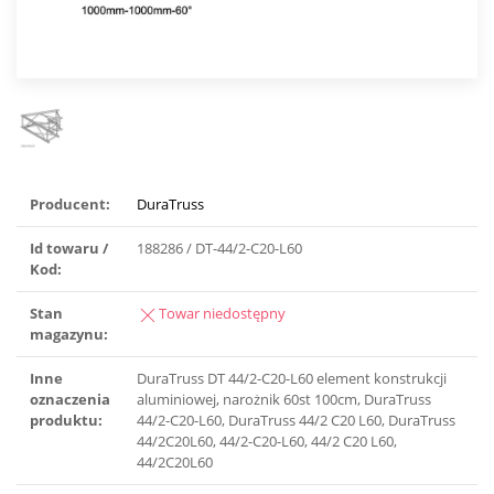
Producent:
DuraTruss
Id towaru /
188286 / DT-44/2-C20-L60
Kod:
Stan
Towar niedostępny
magazynu:
Inne
DuraTruss DT 44/2-C20-L60 element konstrukcji
oznaczenia
aluminiowej, narożnik 60st 100cm, DuraTruss
produktu:
44/2-C20-L60, DuraTruss 44/2 C20 L60, DuraTruss
44/2C20L60, 44/2-C20-L60, 44/2 C20 L60,
44/2C20L60