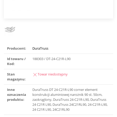
Producent:
DuraTruss
Id towaru /
188303 / DT-24-C21R-L90
Kod:
Stan
Towar niedostępny
magazynu:
Inne
DuraTruss DT 24-C21R-L90 corner element
oznaczenia
konstrukcji aluminiowej narożnik 90 st. 50cm,
produktu:
zaokrąglony, DuraTruss 24-C21R-L90, DuraTruss
24 C21R L90, DuraTruss 24C21RL90, 24-C21R-L90,
24 C21R L90, 24C21RL90