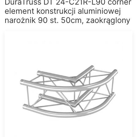
DuraTruss DT 24-C21R-L90 corner
element konstrukcji aluminiowej
narożnik 90 st. 50cm, zaokrąglony